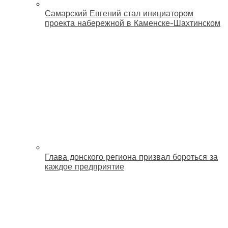
Самарский Евгений стал инициатором
проекта набережной в Каменске-Шахтинском
Глава донского региона призвал бороться за
каждое предприятие