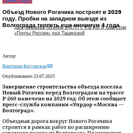
Транспорт
Объезд Нового Рогачика построят в 2029
году. Пробки на западном выезде из
Волгограда терпеть еще минимум 4 года
Два человека погибли в ДТП с Kia Rio и КамАЗом
«Почты России» под Тацинской
Автор:
Виктория Костовская
Опубликовано
23.07.2025
Завершение строительства объезда поселка
Новый Рогачик перед Волгоградом на трассе
Р-260 намечено на 2029 год. Об этом сообщает
пресс-служба компании «Упрдор «Москва —
Волгоград».
Объездная дорога вокруг Нового Рогачика
строится в рамках работ по расширению
западного выезда из Волгограда. Планируется