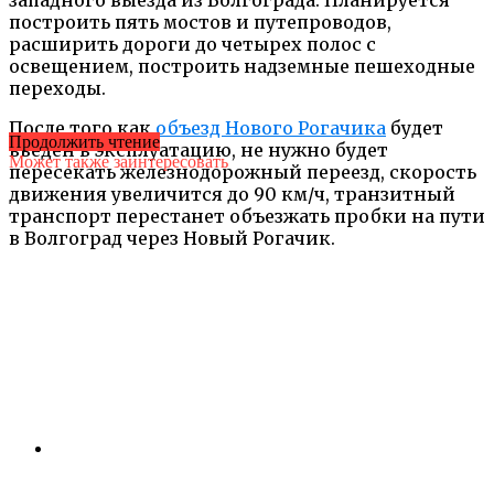
построить пять мостов и путепроводов,
расширить дороги до четырех полос с
освещением, построить надземные пешеходные
переходы.
После того как
объезд Нового Рогачика
будет
Продолжить чтение
введен в эксплуатацию, не нужно будет
Может также заинтересовать
пересекать железнодорожный переезд, скорость
движения увеличится до 90 км/ч, транзитный
транспорт перестанет объезжать пробки на пути
в Волгоград через Новый Рогачик.