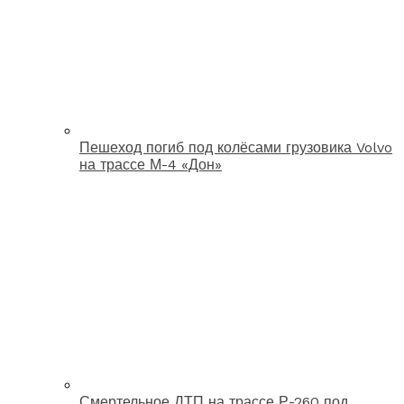
Пешеход погиб под колёсами грузовика Volvo
на трассе М-4 «Дон»
Смертельное ДТП на трассе Р-260 под