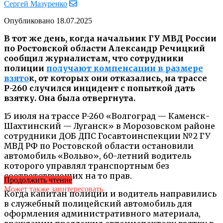
Сергей Мазуренко
Опубликовано
18.07.2025
В тот же день, когда начальник ГУ МВД России
по Ростовской области Александр Речицкий
сообщил журналистам, что сотрудники
полиции
получают компенсации в размере
взято
к, от которых они отказались, на трассе
Р-260 случился инцидент с попыткой дать
взятку. Она была отвергнута.
15 июля на трассе Р-260 «Волгоград — Каменск-
Шахтинский — Луганск» в Морозовском районе
сотрудники ДОБ ДПС Госавтоинспекции №2 ГУ
МВД РФ по Ростовской области остановили
автомобиль «Вольво», 60-летний водитель
которого управлял транспортным без
соответствующих на то прав.
Продолжить чтение
Может также заинтересовать
Когда капитан полиции и водитель направились
в служебный полицейский автомобиль для
оформления административного материала,