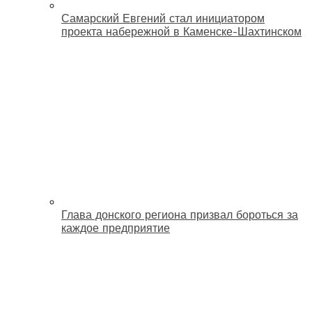
Самарский Евгений стал инициатором
проекта набережной в Каменске-Шахтинском
Глава донского региона призвал бороться за
каждое предприятие