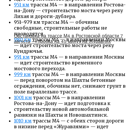
951 км
трассы М4 — в направлении Ростова-
на-Дону — строительство моста через реку
Лихая и дороги-дублера.
951–979 км трассы М4 — обочины
свободные, строительные работы не
проводятся.
Обстановка на трассе М4 в Ростовской области 7
980 км
трассы М4 — в направлении Москвы
августа — пробка на 45 минут на Журавлях
— идет строительство моста через реку
Кундрючья.
991 км
трассы М4 — в направлении Москвы
— идет строительство временного
мостового перехода.
999 км
трассы М4 — в направлении Москвы
— перед поворотом на Шахты бетонные
ограждения, обочины нет, снимают грунт в
поле параллельно трассе.
1001 км
трассы М4 — в направлении
Ростова-на-Дону — идет подготовка к
строительству новой автомобильной
развязки на Шахты и Новошахтинск.
1010 км
трассы М4 — с обеих сторон дороги
в низине перед «Журавлями» — идет