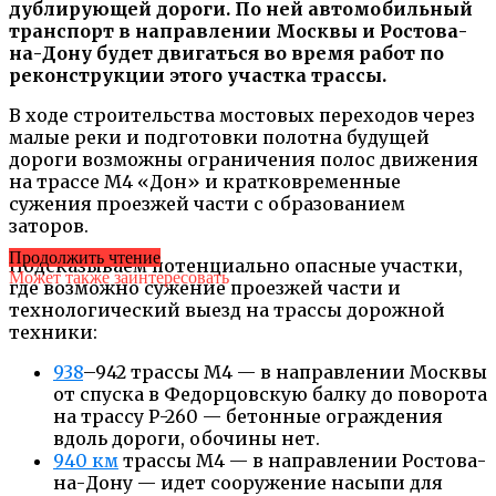
дублирующей дороги. По ней автомобильный
транспорт в направлении Москвы и Ростова-
на-Дону будет двигаться во время работ по
реконструкции этого участка трассы.
В ходе строительства мостовых переходов через
малые реки и подготовки полотна будущей
дороги возможны ограничения полос движения
на трассе М4 «Дон» и кратковременные
сужения проезжей части с образованием
заторов.
Продолжить чтение
Подсказываем потенциально опасные участки,
Может также заинтересовать
где возможно сужение проезжей части и
технологический выезд на трассы дорожной
техники:
938
–942 трассы М4 — в направлении Москвы
от спуска в Федорцовскую балку до поворота
на трассу Р-260 — бетонные ограждения
вдоль дороги, обочины нет.
940 км
трассы М4 — в направлении Ростова-
на-Дону — идет сооружение насыпи для