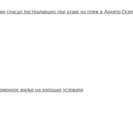
ин спасал пострадавших при атаке на пляж в Архипо‑Оси
еменное жилье на хороших условиях