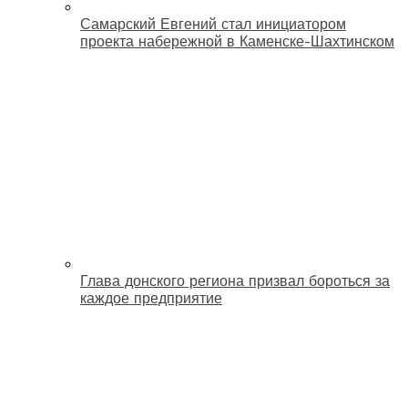
Самарский Евгений стал инициатором
проекта набережной в Каменске-Шахтинском
Глава донского региона призвал бороться за
каждое предприятие