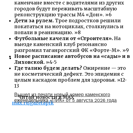
каменчане вместе с водителями из других
городов будут переживать масштабную
реконструкцию трассы М4 «Дон». »6
Дети за рулем.
Трое подростков решили
покататься на мотоциклах, столкнулись и
попали в реанимацию. »8
Футбольные качели от «Строителя».
На
выезде каменский клуб резонансно
разгромил таганрогский ФК «Форте-М». »9
Новое расписание автобусов на «сады» и в
Лиховской.
»4-5
Где талию будем делать?
Ожирение — это
не косметический дефект. Это эпидемия с
целым каскадом проблем для здоровья. »12-
13
Вышел из печати новый номер каменского
Читай новости в MAX
еженедельника «ПИК» от 5 августа 2026 года
max.ru/gazetapik