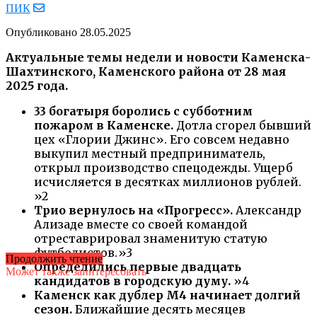
ПИК
Опубликовано
28.05.2025
Актуальные темы недели и новости Каменска-
Шахтинского, Каменского района от 28 мая
2025 года.
33 богатыря боролись с субботним
пожаром в Каменске.
Дотла сгорел бывший
цех «Глории Джинс». Его совсем недавно
выкупил местный предприниматель,
открыл производство спецодежды. Ущерб
исчисляется в десятках миллионов рублей.
»2
Трио вернулось на «Прогресс».
Александр
Ализаде вместе со своей командой
отреставрировал знаменитую статую
футболистов.»3
Продолжить чтение
Определились первые двадцать
Может также заинтересовать
кандидатов в городскую думу.
»4
Каменск как дублер М4 начинает долгий
сезон.
Ближайшие десять месяцев