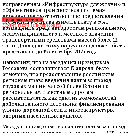
направлениям «Инфраструктура для жизни» и
«Эффективная транспортная система»
поручено рассмотреть вопрос предоставления
Продолжить чтение
субъектам РФ права взимать плату в счет
Может также заинтересовать
возмещения вреда автодорогам регионального,
межмуниципального и местного значения
транспортными средствами массой более 12
тонн. Доклад по этому поручению должен быть
представлен до 15 сентября 2025 года.
Напомним, что на заседании Президиума
Госсовета, состоявшегося 15 апреля, было
отмечено, что предоставление российским
регионам права введения платы за проезд
грузовых машин массой более 12 тонн по
региональным и местным дорогам
рассматривается как одна из возможностей
дополнительного источника финансирования
улично-дорожной сети и инфраструктуры
опорных населенных пунктов.
Между прочим, опыт взимания платы за проезд
грузовиков по дорогам уже накоплен. С 2015 года