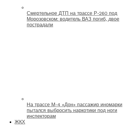
Смертельное ДТП на трассе Р-260 под
Морозовском: водитель ВАЗ погиб, двое
пострадали
На трассе М-4 «Дон» пассажир иномарки
пытался выбросить наркотики под ноги
инспекторам
ЖКХ