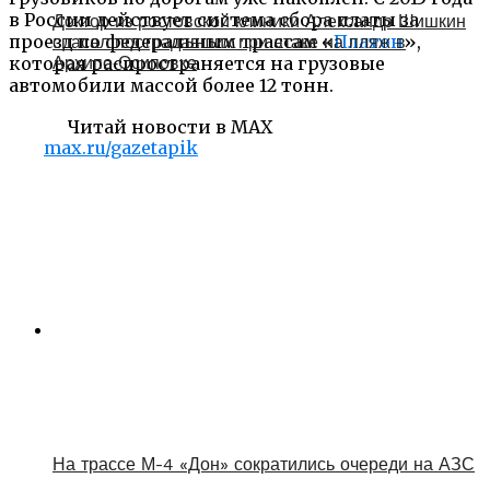
в России действует система сбора платы за
Доктор из ростовской клиники Александр Шишкин
проезд по федеральным трассам «
Платон
»,
спасал пострадавших при атаке на пляж в
которая распространяется на грузовые
Архипо‑Осиповке
автомобили массой более 12 тонн.
Читай новости в MAX
max.ru/gazetapik
На трассе М-4 «Дон» сократились очереди на АЗС