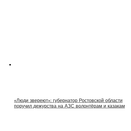
«Люди звереют»: губернатор Ростовской области
поручил дежурства на АЗС волонтёрам и казакам