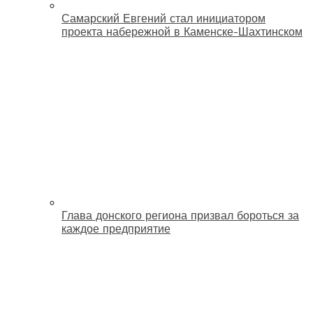
Самарский Евгений стал инициатором
проекта набережной в Каменске-Шахтинском
Глава донского региона призвал бороться за
каждое предприятие