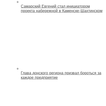
Самарский Евгений стал инициатором
проекта набережной в Каменске-Шахтинском
Глава донского региона призвал бороться за
каждое предприятие