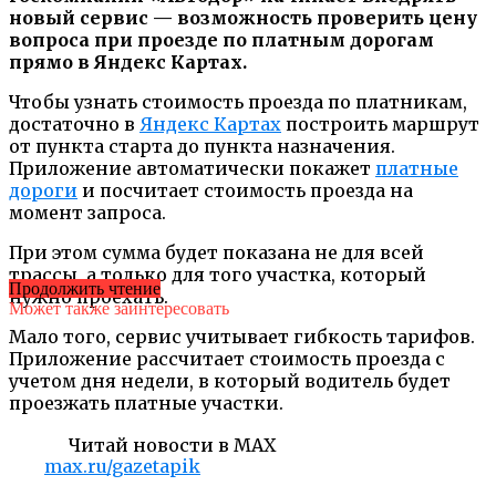
новый сервис — возможность проверить цену
вопроса при проезде по платным дорогам
прямо в Яндекс Картах.
Чтобы узнать стоимость проезда по платникам,
достаточно в
Яндекс Картах
построить маршрут
от пункта старта до пункта назначения.
Приложение автоматически покажет
платные
дороги
и посчитает стоимость проезда на
момент запроса.
При этом сумма будет показана не для всей
трассы, а только для того участка, который
Продолжить чтение
нужно проехать.
Может также заинтересовать
Мало того, сервис учитывает гибкость тарифов.
Приложение рассчитает стоимость проезда с
учетом дня недели, в который водитель будет
проезжать платные участки.
Читай новости в MAX
max.ru/gazetapik