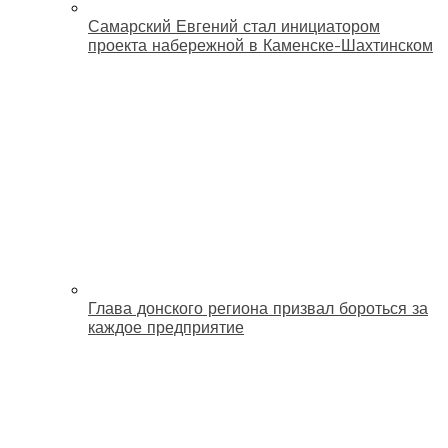
Самарский Евгений стал инициатором
проекта набережной в Каменске-Шахтинском
Глава донского региона призвал бороться за
каждое предприятие