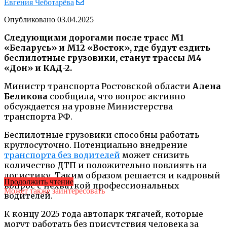
Евгения Чеботарёва
Опубликовано
03.04.2025
Следующими дорогами после трасс М1
«Беларусь» и М12 «Восток», где будут ездить
беспилотные грузовики, станут трассы М4
«Дон» и КАД-2.
Министр транспорта Ростовской области
Алена
Беликова
сообщила, что вопрос активно
обсуждается на уровне Министерства
транспорта РФ.
Беспилотные грузовики способны работать
круглосуточно. Потенциально внедрение
транспорта без водителей
может снизить
количество ДТП и положительно повлиять на
логистику. Таким образом решается и кадровый
Продолжить чтение
вопрос с нехваткой профессиональных
Может также заинтересовать
водителей.
К концу 2025 года автопарк тягачей, которые
могут работать без присутствия человека за