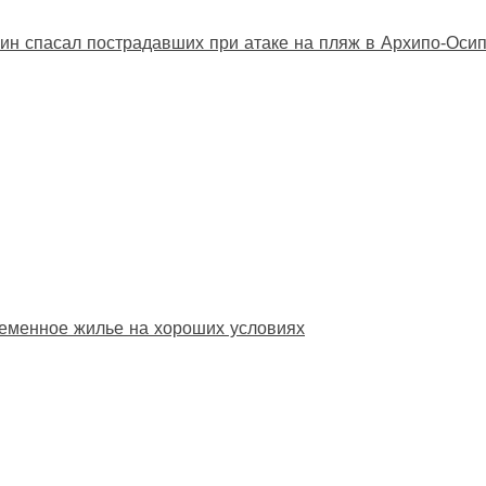
ин спасал пострадавших при атаке на пляж в Архипо‑Оси
еменное жилье на хороших условиях