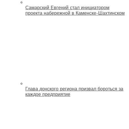
Самарский Евгений стал инициатором
проекта набережной в Каменске-Шахтинском
Глава донского региона призвал бороться за
каждое предприятие