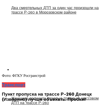
Два смертельных ДТП за один час произошли на
трассе Р-260 в Морозовском районе
Фото: ФГКУ Росгранстрой
Транспорт
Пункт пропуска на трассе Р-260 Донецк
Женщина получила тяжелые травмы в массовом
(Изварино) лучше объехать. Пробки!
ДТП на трассе Р-260