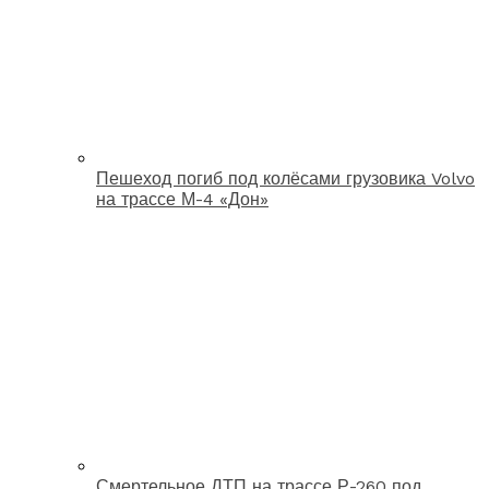
Пешеход погиб под колёсами грузовика Volvo
на трассе М-4 «Дон»
Смертельное ДТП на трассе Р-260 под