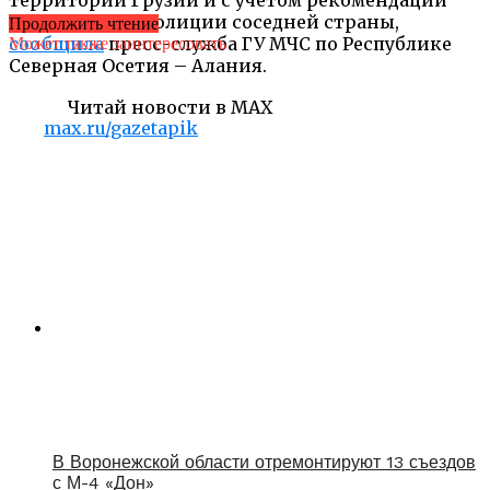
пограничной полиции соседней страны,
Продолжить чтение
сообщила
пресс-служба ГУ МЧС по Республике
Может также заинтересовать
Северная Осетия – Алания.
Читай новости в MAX
max.ru/gazetapik
В Воронежской области отремонтируют 13 съездов
с М-4 «Дон»