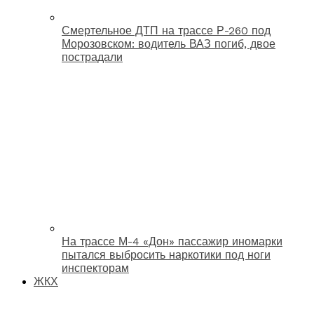
Смертельное ДТП на трассе Р-260 под
Морозовском: водитель ВАЗ погиб, двое
пострадали
На трассе М-4 «Дон» пассажир иномарки
пытался выбросить наркотики под ноги
инспекторам
ЖКХ