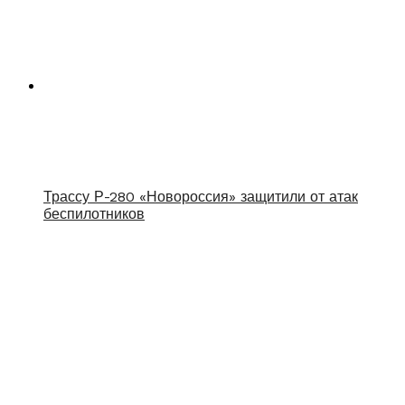
Трассу Р-280 «Новороссия» защитили от атак
беспилотников