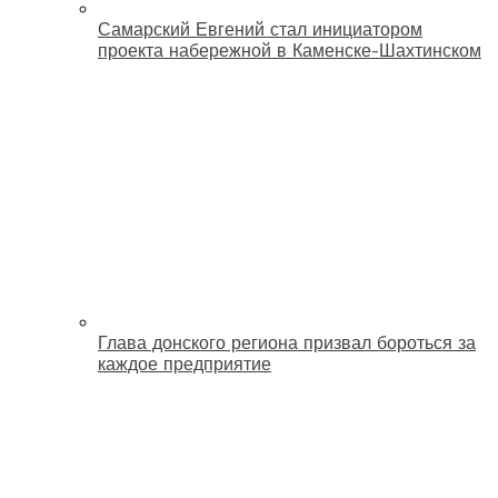
Самарский Евгений стал инициатором
проекта набережной в Каменске-Шахтинском
Глава донского региона призвал бороться за
каждое предприятие