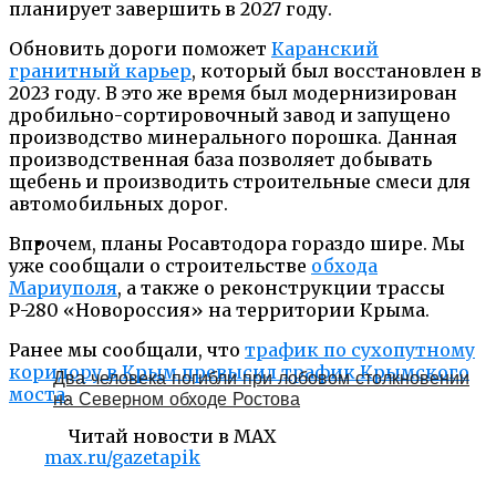
планирует завершить в 2027 году.
Обновить дороги поможет
Каранский
гранитный карьер
, который был восстановлен в
2023 году. В это же время был модернизирован
дробильно-сортировочный завод и запущено
производство минерального порошка. Данная
производственная база позволяет добывать
щебень и производить строительные смеси для
автомобильных дорог.
Впрочем, планы Росавтодора гораздо шире. Мы
уже сообщали о строительстве
обхода
Мариуполя
, а также о реконструкции трассы
Р-280 «Новороссия» на территории Крыма.
Ранее мы сообщали, что
трафик по сухопутному
коридору в Крым превысил трафик Крымского
Два человека погибли при лобовом столкновении
моста
.
на Северном обходе Ростова
Читай новости в MAX
max.ru/gazetapik