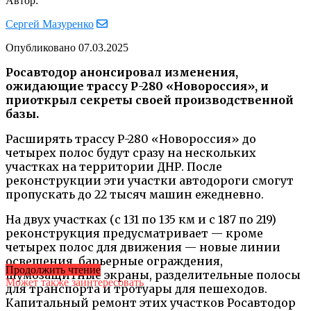
Автор:
Сергей Мазуренко
Опубликовано
07.03.2025
Росавтодор анонсировал изменения,
ожидающие трассу Р-280 «Новороссия», и
приоткрыл секреты своей производственной
базы.
Расширять трассу Р-280 «Новороссия» до
четырех полос будут сразу на нескольких
участках на территории ДНР. После
реконструкции эти участки автодороги смогут
пропускать до 22 тысяч машин ежедневно.
На двух участках (с 131 по 135 км и с 187 по 219)
реконструкция предусматривает — кроме
четырех полос для движения — новые линии
освещения, барьерные ограждения,
Продолжить чтение
шумозащитные экраны, разделительные полосы
Может также заинтересовать
для транспорта и тротуары для пешеходов.
Капитальный ремонт этих участков Росавтодор