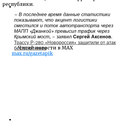
республики.
– В последнее время данные статистики
показывают, что акцент логистики
сместился и поток автотранспорта через
МАПП «Джанкой» превысил трафик через
Крымский мост,
– заявил
Сергей Аксенов
.
Трассу Р-280 «Новороссия» защитили от атак
Читай новости в MAX
беспилотников
max.ru/gazetapik