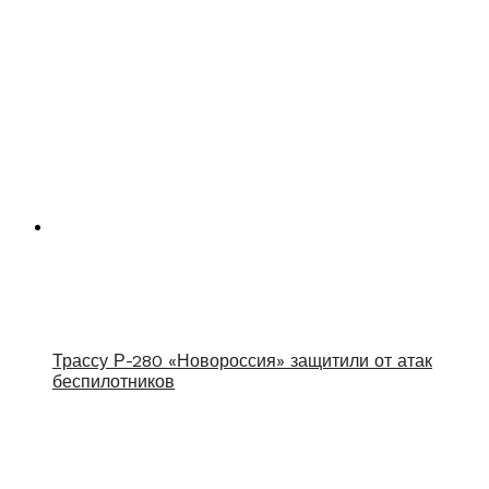
Трассу Р-280 «Новороссия» защитили от атак
беспилотников