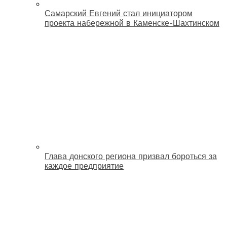
Самарский Евгений стал инициатором
проекта набережной в Каменске-Шахтинском
Глава донского региона призвал бороться за
каждое предприятие