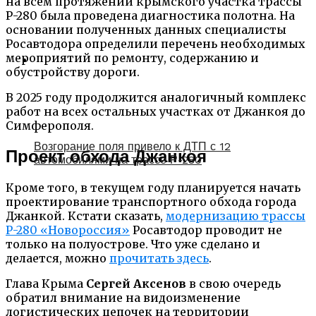
на всем протяжении крымского участка трассы
Р-280 была проведена диагностика полотна. На
основании полученных данных специалисты
Росавтодора определили перечень необходимых
мероприятий по ремонту, содержанию и
обустройству дороги.
В 2025 году продолжится аналогичный комплекс
работ на всех остальных участках от Джанкоя до
Симферополя.
Возгорание поля привело к ДТП с 12
Проект обхода Джанкоя
автомобилями на трассе Р-280
Кроме того, в текущем году планируется начать
проектирование транспортного обхода города
Джанкой. Кстати сказать,
модернизацию трассы
Р-280 «Новороссия»
Росавтодор проводит не
только на полуострове. Что уже сделано и
делается, можно
прочитать здесь
.
Глава Крыма
Сергей Аксенов
в свою очередь
обратил внимание на видоизменение
логистических цепочек на территории