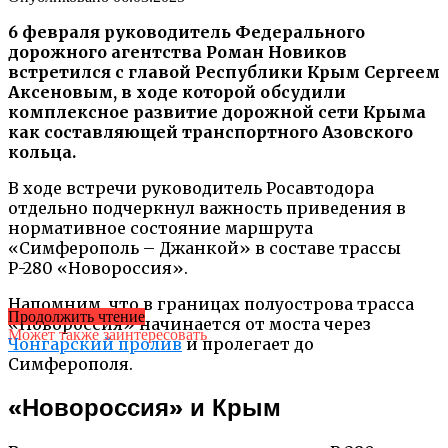
6 февраля руководитель Федерального
дорожного агентства Роман Новиков
встретился с главой Республики Крым Сергеем
Аксеновым, в ходе которой обсудили
комплексное развитие дорожной сети Крыма
как составляющей транспортного Азовского
кольца.
В ходе встречи руководитель Росавтодора
отдельно подчеркнул важность приведения в
нормативное состояние маршрута
«Симферополь – Джанкой» в составе трассы
Р-280 «Новороссия».
Напомним, что в границах полуострова трасса
Продолжить чтение
«Новороссия» начинается от моста через
Может также заинтересовать
Чонгарский пролив
и пролегает до
Симферополя.
«Новороссия» и Крым