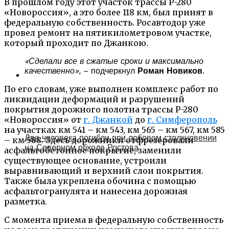
В прошлом году этот участок трассы Р-280
«Новороссия», а это более 118 км, был принят в
федеральную собственность. Росавтодор уже
провел ремонт на пятикилометровом участке,
который проходит по Джанкою.
«Сделали все в сжатые сроки и максимально
качественно»,
– подчеркнул
Роман Новиков
.
По его словам, уже выполнен комплекс работ по
ликвидации деформаций и разрушений
покрытия дорожного полотна трассы Р-280
«Новороссия» от
г. Джанкой
до
г. Симферополь
на участках км 541 – км 543, км 565 – км 567, км 585
Два человека погибли при лобовом столкновении
– км 588. Здесь дорожники отфрезеровали
на Северном обходе Ростова
асфальтобетонное покрытие, заменили
существующее основание, устроили
выравнивающий и верхний слои покрытия.
Также была укреплена обочина с помощью
асфальтогранулята и нанесена дорожная
разметка.
С момента приема в федеральную собственность