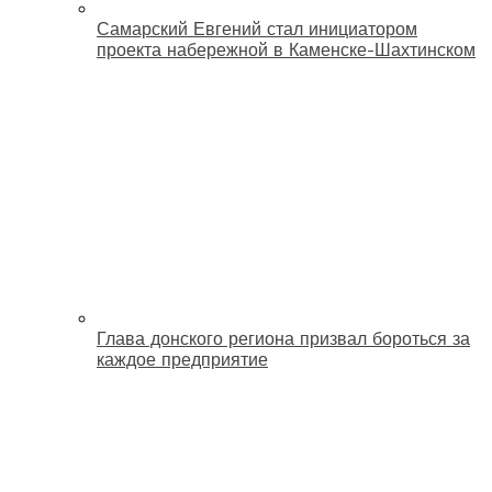
Самарский Евгений стал инициатором
проекта набережной в Каменске-Шахтинском
Глава донского региона призвал бороться за
каждое предприятие