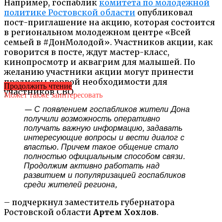
Например, госпаблик
комитета по молодежной
политике Ростовской области
опубликовал
пост-приглашение на акцию, которая состоится
в региональном молодежном центре «Всей
семьей в #ДонМолодой». Участников акции, как
говорится в посте, ждут мастер-класс,
кинопросмотр и аквагрим для малышей. По
желанию участники акции могут принести
предметы первой необходимости для
Продолжить чтение
участников СВО.
Может также заинтересовать
— С появлением госпабликов жители Дона
получили возможность оперативно
получать важную информацию, задавать
интересующие вопросы и вести диалог с
властью. Причем такое общение стало
полностью официальным способом связи.
Продолжим активно работать над
развитием и популяризацией госпабликов
среди жителей региона,
– подчеркнул заместитель губернатора
Ростовской области
Артем Хохлов
.