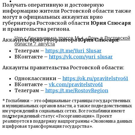
Получать оперативную и достоверную
информацию жители Ростовской области также
могут в официальных аккаунтах врио
губернатора Ростовской области
Юрия Слюсаря
и правительства региона.
Что с бензином на трассе М-4 «Дон» в Ростовской
Аккаунты врио губернатора
Юрия Слюсаря
:
области 7 августа
Телеграм –
https://t.me/Yuri_Slusar
ВКонтакте –
https://vk.com/yuri_slusar
Аккаунты правительства Ростовской области:
Одноклассники –
https://ok.ru/pravitelstvo61
ВКонтакте –
vk.com/pravitelstvo61
Телеграм –
https://t.me/RostovRegion
* Госпаблики – это официальные страницы государственных
и муниципальных органов власти, а также подведомственных
им учреждений в социальных сетях. Все госпаблики имеют
подтвержденный статус «Госорганизация». Проект
реализуется в поддержку нацпрограммы «Экономика данных
и цифровая трансформация государства».