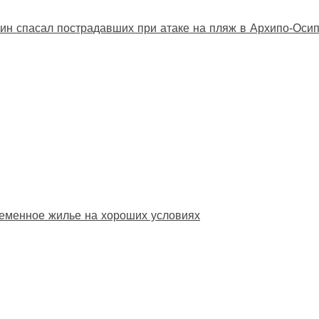
ин спасал пострадавших при атаке на пляж в Архипо‑Оси
еменное жилье на хороших условиях