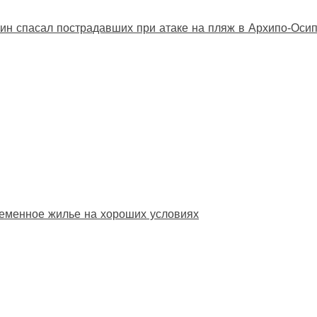
ин спасал пострадавших при атаке на пляж в Архипо‑Оси
еменное жилье на хороших условиях