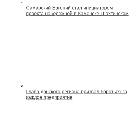
Самарский Евгений стал инициатором
проекта набережной в Каменске-Шахтинском
Глава донского региона призвал бороться за
каждое предприятие