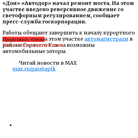
«Дон» «Автодор» начал ремонт моста. На этом
участке введено реверсивное движение со
светофорным регулированием, сообщает
пресс-служба госкорпорации.
Работы обещают завершить к началу курортного
сезона. А пока на этом участке
автомагистрали
в
Продолжить чтение
районе Горячего Ключа возможны
Может также заинтересовать
автомобильные заторы.
Читай новости в MAX
max.ru/gazetapik