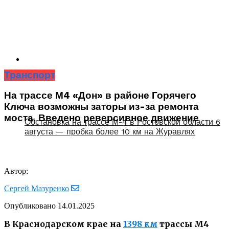
Транспорт
На трассе М4 «Дон» в районе Горячего
Ключа возможны заторы из-за ремонта
моста. Введено реверсивное движение
Обстановка на трассе М-4 в Ростовской области 6
августа — пробка более 10 км на Журавлях
Автор:
Сергей Мазуренко
Опубликовано
14.01.2025
В Краснодарском крае на
1398 км
трассы М4