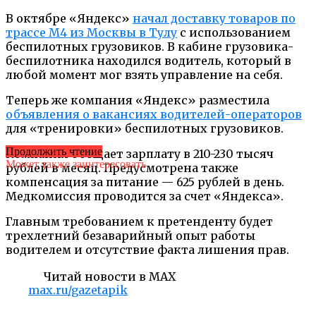
В октябре «Яндекс»
начал доставку товаров по
трассе М4 из Москвы в Тулу
с использованием
беспилотных грузовиков. В кабине грузовика-
беспилотника находился водитель, который в
любой момент мог взять управление на себя.
Теперь же компания «Яндекс» разместила
объявления о вакансиях водителей-операторов
для «тренировки» беспилотных грузовиков.
Продолжить чтение
Компания обещает зарплату в 210-230 тысяч
Может также заинтересовать
рублей в месяц. Предусмотрена также
компенсация за питание — 625 рублей в день.
Медкомиссия проводится за счет «Яндекса».
Главным требованием к претенденту будет
трехлетний безаварийный опыт работы
водителем и отсутствие факта лишения прав.
Читай новости в MAX
max.ru/gazetapik