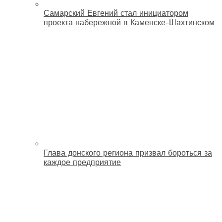
Самарский Евгений стал инициатором
проекта набережной в Каменске-Шахтинском
Глава донского региона призвал бороться за
каждое предприятие