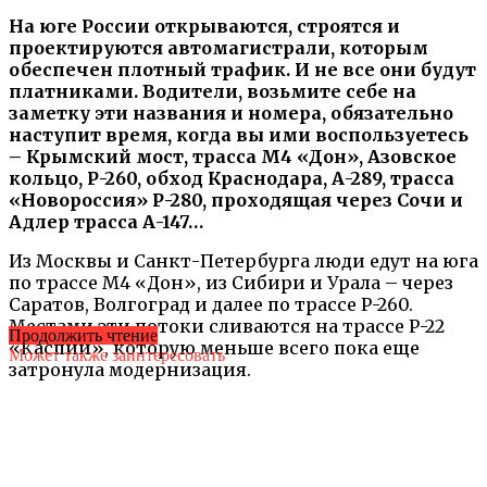
На юге России открываются, строятся и
проектируются автомагистрали, которым
обеспечен плотный трафик. И не все они будут
платниками. Водители, возьмите себе на
заметку эти названия и номера, обязательно
наступит время, когда вы ими воспользуетесь
– Крымский мост, трасса М4 «Дон», Азовское
кольцо, Р-260, обход Краснодара, А-289, трасса
«Новороссия» Р-280, проходящая через Сочи и
Адлер трасса А-147…
Из Москвы и Санкт-Петербурга люди едут на юга
по трассе М4 «Дон», из Сибири и Урала – через
Саратов, Волгоград и далее по трассе Р-260.
Местами эти потоки сливаются на трассе Р-22
Продолжить чтение
«Каспий», которую меньше всего пока еще
Может также заинтересовать
затронула модернизация.