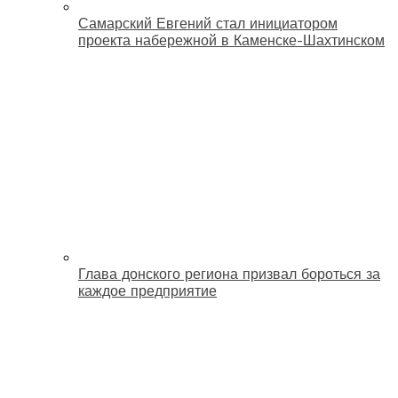
Самарский Евгений стал инициатором
проекта набережной в Каменске-Шахтинском
Глава донского региона призвал бороться за
каждое предприятие