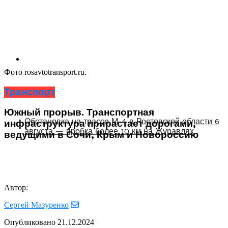
Фото rosavtotransport.ru.
Транспорт
Южный прорыв. Транспортная
Обстановка на трассе М-4 в Ростовской области 6
инфраструктура прирастает дорогами,
августа — пробка более 10 км на Журавлях
ведущими в Сочи, Крым и Новороссию
Автор:
Сергей Мазуренко
Опубликовано
21.12.2024