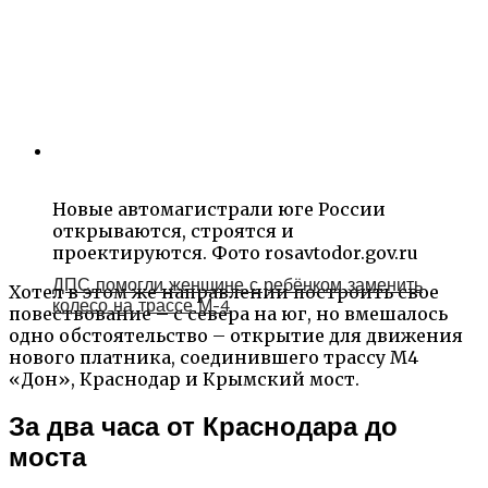
Новые автомагистрали юге России
открываются, строятся и
проектируются. Фото rosavtodor.gov.ru
ДПС помогли женщине с ребёнком заменить
Хотел в этом же направлении построить свое
колесо на трассе М-4
повествование – с севера на юг, но вмешалось
одно обстоятельство – открытие для движения
нового платника, соединившего трассу М4
«Дон», Краснодар и Крымский мост.
За два часа от Краснодара до
моста