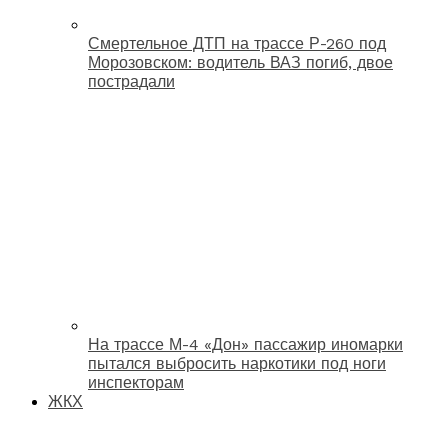
Смертельное ДТП на трассе Р-260 под
Морозовском: водитель ВАЗ погиб, двое
пострадали
На трассе М-4 «Дон» пассажир иномарки
пытался выбросить наркотики под ноги
инспекторам
ЖКХ