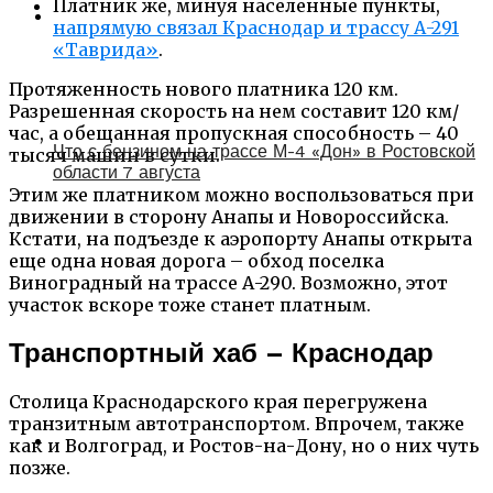
Платник же, минуя населенные пункты,
напрямую связал Краснодар и трассу А-291
«Таврида»
.
Протяженность нового платника 120 км.
Разрешенная скорость на нем составит 120 км/
час, а обещанная пропускная способность – 40
Что с бензином на трассе М-4 «Дон» в Ростовской
тысяч машин в сутки.
области 7 августа
Этим же платником можно воспользоваться при
движении в сторону Анапы и Новороссийска.
Кстати, на подъезде к аэропорту Анапы открыта
еще одна новая дорога – обход поселка
Виноградный на трассе А-290. Возможно, этот
участок вскоре тоже станет платным.
Транспортный хаб – Краснодар
Столица Краснодарского края перегружена
транзитным автотранспортом. Впрочем, также
как и Волгоград, и Ростов-на-Дону, но о них чуть
позже.