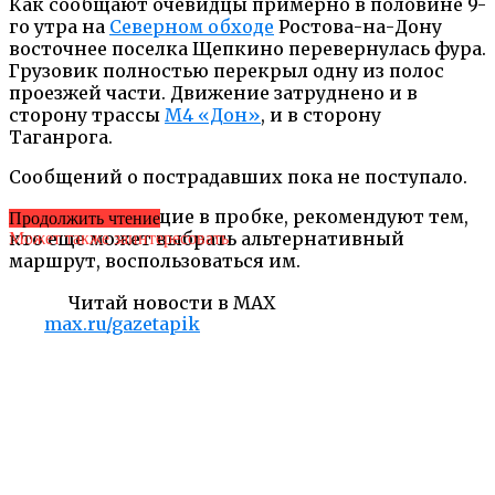
Как сообщают очевидцы примерно в половине 9-
го утра на
Северном обходе
Ростова-на-Дону
восточнее поселка Щепкино перевернулась фура.
Грузовик полностью перекрыл одну из полос
проезжей части. Движение затруднено и в
сторону трассы
М4 «Дон»
, и в сторону
Таганрога.
Сообщений о пострадавших пока не поступало.
Водители, стоящие в пробке, рекомендуют тем,
Продолжить чтение
кто еще может выбрать альтернативный
Может также заинтересовать
маршрут, воспользоваться им.
Читай новости в MAX
max.ru/gazetapik