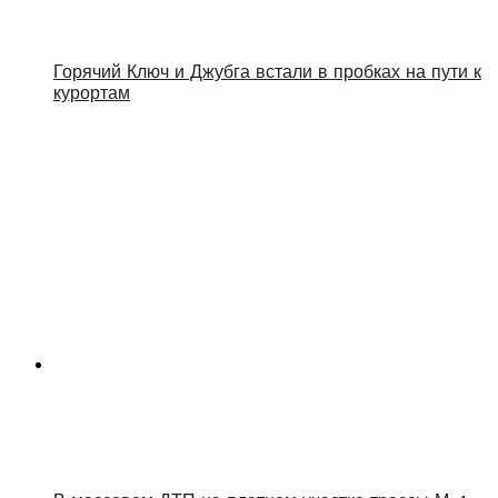
Горячий Ключ и Джубга встали в пробках на пути к
курортам