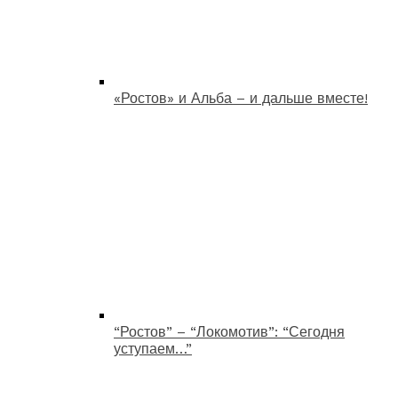
«Ростов» и Альба – и дальше вместе!
“Ростов” – “Локомотив”: “Сегодня
уступаем…”