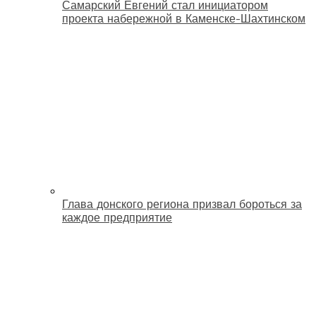
Самарский Евгений стал инициатором
проекта набережной в Каменске-Шахтинском
Глава донского региона призвал бороться за
каждое предприятие