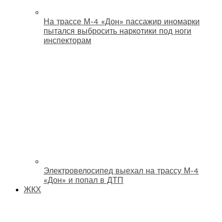
На трассе М-4 «Дон» пассажир иномарки
пытался выбросить наркотики под ноги
инспекторам
Электровелосипед выехал на трассу М-4
«Дон» и попал в ДТП
ЖКХ