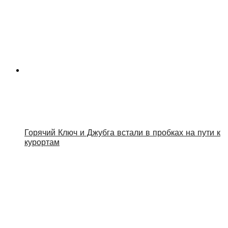
Горячий Ключ и Джубга встали в пробках на пути к
курортам