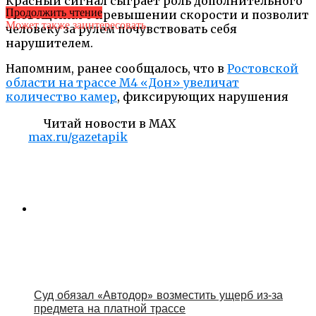
Красный сигнал сыграет роль дополнительного
Продолжить чтение
оповещения о превышении скорости и позволит
Может также заинтересовать
человеку за рулем почувствовать себя
нарушителем.
Напомним, ранее сообщалось, что в
Ростовской
области на трассе М4 «Дон» увеличат
количество камер
, фиксирующих нарушения
Читай новости в MAX
max.ru/gazetapik
Суд обязал «Автодор» возместить ущерб из‑за
предмета на платной трассе