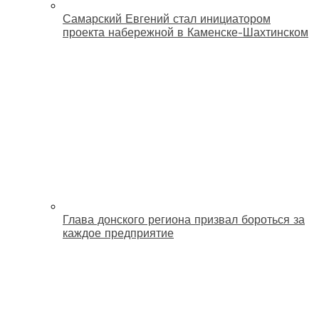
Самарский Евгений стал инициатором
проекта набережной в Каменске-Шахтинском
Глава донского региона призвал бороться за
каждое предприятие