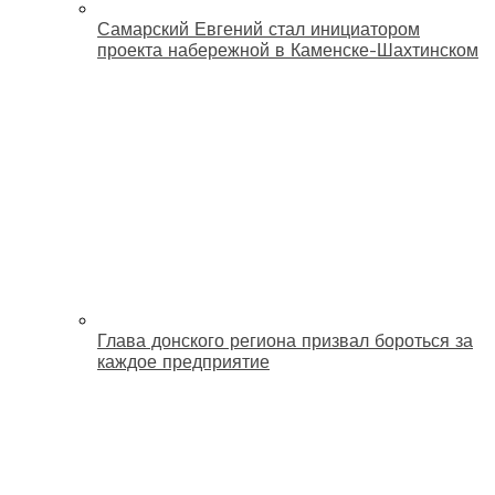
Самарский Евгений стал инициатором
проекта набережной в Каменске-Шахтинском
Глава донского региона призвал бороться за
каждое предприятие