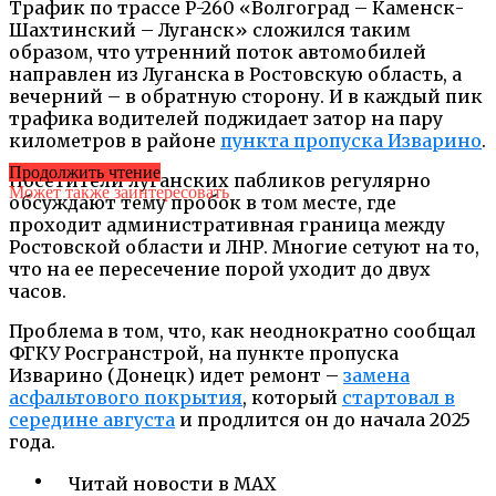
Трафик по трассе Р-260 «Волгоград – Каменск-
Шахтинский – Луганск» сложился таким
образом, что утренний поток автомобилей
направлен из Луганска в Ростовскую область, а
вечерний – в обратную сторону. И в каждый пик
трафика водителей поджидает затор на пару
километров в районе
пункта пропуска Изварино
.
Продолжить чтение
Посетители луганских пабликов регулярно
Может также заинтересовать
обсуждают тему пробок в том месте, где
проходит административная граница между
Ростовской области и ЛНР. Многие сетуют на то,
что на ее пересечение порой уходит до двух
часов.
Проблема в том, что, как неоднократно сообщал
ФГКУ Росгранстрой, на пункте пропуска
Изварино (Донецк) идет ремонт –
замена
асфальтового покрытия
, который
стартовал в
середине августа
и продлится он до начала 2025
года.
Читай новости в MAX