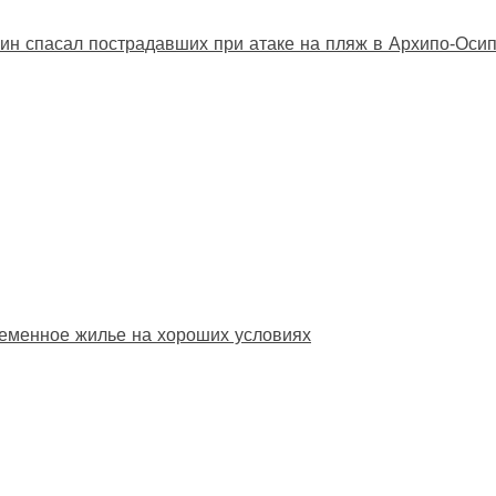
ин спасал пострадавших при атаке на пляж в Архипо‑Оси
еменное жилье на хороших условиях