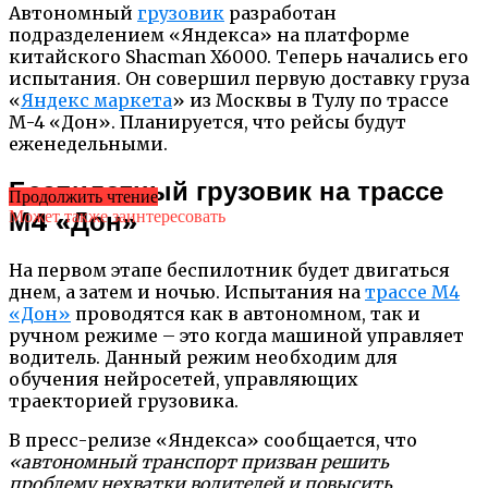
Автономный
грузовик
разработан
подразделением «Яндекса» на платформе
китайского Shacman X6000. Теперь начались его
испытания. Он совершил первую доставку груза
«
Яндекс маркета
» из Москвы в Тулу по трассе
М-4 «Дон». Планируется, что рейсы будут
еженедельными.
Беспилотный грузовик на трассе
Продолжить чтение
М4 «Дон»
Может также заинтересовать
На первом этапе беспилотник будет двигаться
днем, а затем и ночью. Испытания на
трассе М4
«Дон»
проводятся как в автономном, так и
ручном режиме – это когда машиной управляет
водитель. Данный режим необходим для
обучения нейросетей, управляющих
траекторией грузовика.
В пресс-релизе «Яндекса» сообщается, что
«автономный транспорт призван решить
проблему нехватки водителей и повысить