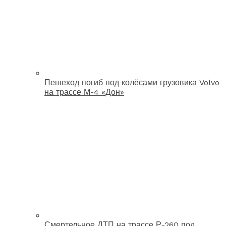
Пешеход погиб под колёсами грузовика Volvo
на трассе М-4 «Дон»
Смертельное ДТП на трассе Р-260 под