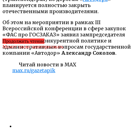
планируется полностью закрыть
отечественными производителями.
Об этом на мероприятии в рамках III
Всероссийской конференции в сфере закупок
«ФАС про ГОСЗАКАЗ» заявил зампредседателя
правления по конкурентной политике и
Продолжить чтение
административным вопросам государственной
Может также заинтересовать
компании «Автодор»
Александр Соколов
.
Читай новости в MAX
max.ru/gazetapik