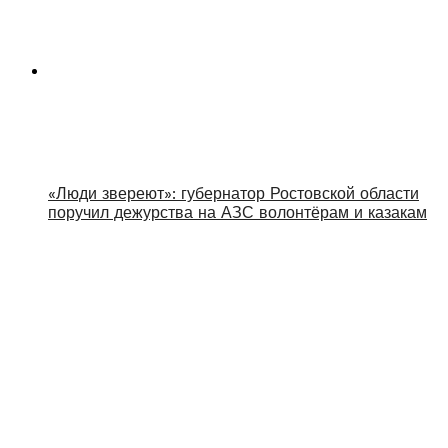
«Люди звереют»: губернатор Ростовской области
поручил дежурства на АЗС волонтёрам и казакам