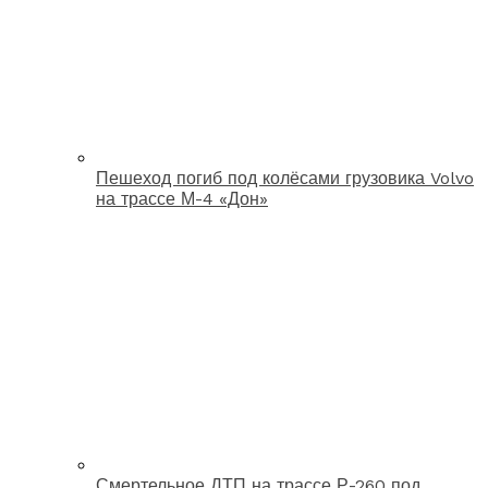
Пешеход погиб под колёсами грузовика Volvo
на трассе М-4 «Дон»
Смертельное ДТП на трассе Р-260 под