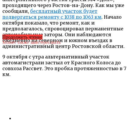
проходящего через Ростов-на-Дону. Как мы уже
сообщали,
бесплатный участок будет
подвергаться ремонту с 1038 по 1063 км
. Начало
октября показало, что ремонт, как и
предполагалось, спровоцировал перманентные
автомобильные заторы. Они наблюдаются
Продолжить чтение
ежедневно на северном и южном въездах в
Может также заинтересовать
административный центр Ростовской области.
9 октября с утра альтернативный участок
автомагистрали застыл от Красного Колоса до
совхоза Рассвет. Это пробка протяженностью в 7
км.