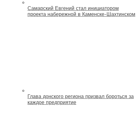
Самарский Евгений стал инициатором
проекта набережной в Каменске-Шахтинском
Глава донского региона призвал бороться за
каждое предприятие