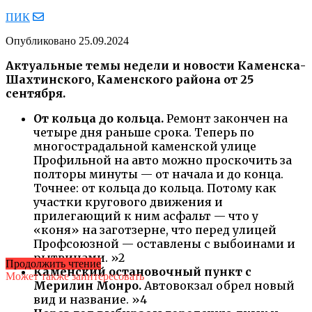
ПИК
Опубликовано
25.09.2024
Актуальные темы недели и новости Каменска-
Шахтинского, Каменского района от 25
сентября.
От кольца до кольца.
Ремонт закончен на
четыре дня раньше срока. Теперь по
многострадальной каменской улице
Профильной на авто можно проскочить за
полторы минуты — от начала и до конца.
Точнее: от кольца до кольца. Потому как
участки кругового движения и
прилегающий к ним асфальт — что у
«коня» на заготзерне, что перед улицей
Профсоюзной — оставлены с выбоинами и
рытвинами. »2
Продолжить чтение
Каменский остановочный пункт с
Может также заинтересовать
Мерилин Монро.
Автовокзал обрел новый
вид и название. »4