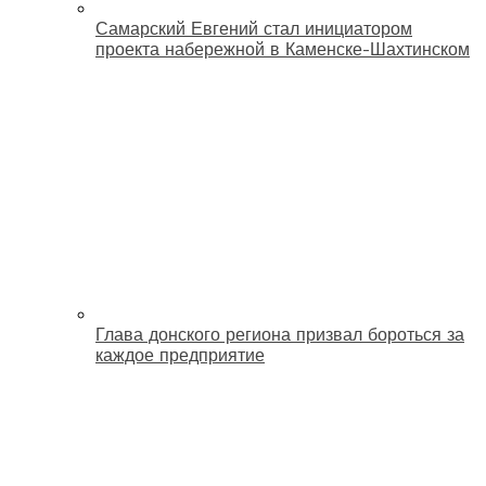
Самарский Евгений стал инициатором
проекта набережной в Каменске-Шахтинском
Глава донского региона призвал бороться за
каждое предприятие