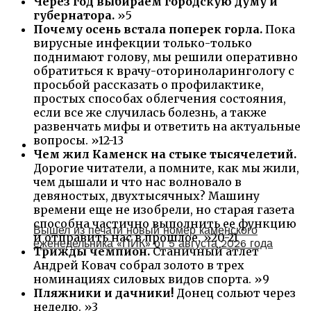
Через год выбираем городскую думу и
губернатора.
»5
Почему осень встала поперек горла.
Пока
вирусные инфекции только-только
поднимают голову, мы решили оперативно
обратиться к врачу-оториноларингологу с
просьбой рассказать о профилактике,
простых способах облегчения состояния,
если все же случилась болезнь, а также
развенчать мифы и ответить на актуальные
вопросы. »12-13
Чем жил Каменск на стыке тысячелетий.
Дорогие читатели, а помните, как мы жили,
чем дышали и что нас волновало в
девяностых, двухтысячных? Машину
времени еще не изобрели, но старая газета
способна частично выполнить ее функцию
Вышел из печати новый номер каменского
и отправить нас в прошлое. »20-21
еженедельника «ПИК» от 5 августа 2026 года
Трижды чемпион.
Станичный атлет
Андрей Ковач собрал золото в трех
номинациях силовых видов спорта. »9
Пляжники и дачники!
Донец сольют через
неделю. »3