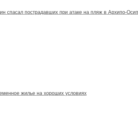
ин спасал пострадавших при атаке на пляж в Архипо‑Оси
еменное жилье на хороших условиях