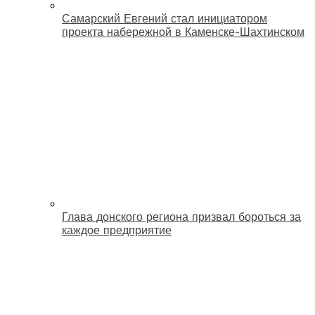
Самарский Евгений стал инициатором
проекта набережной в Каменске-Шахтинском
Глава донского региона призвал бороться за
каждое предприятие