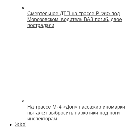
Смертельное ДТП на трассе Р-260 под
Морозовском: водитель ВАЗ погиб, двое
пострадали
На трассе М-4 «Дон» пассажир иномарки
пытался выбросить наркотики под ноги
инспекторам
ЖКХ