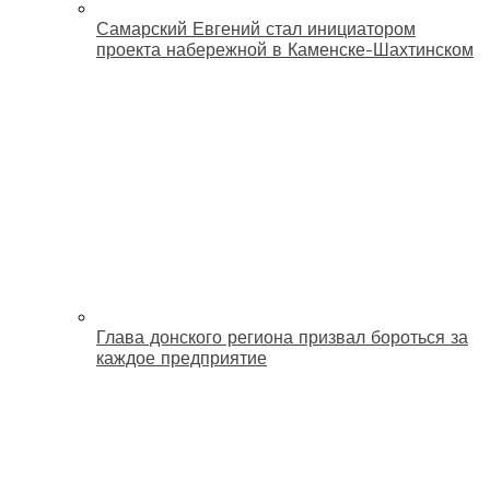
Самарский Евгений стал инициатором
проекта набережной в Каменске-Шахтинском
Глава донского региона призвал бороться за
каждое предприятие