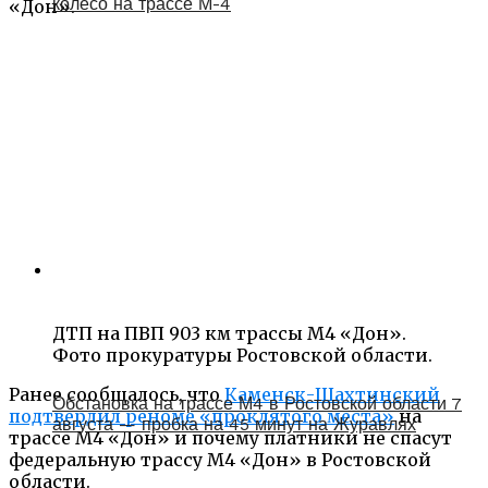
колесо на трассе М-4
«Дон».
ДТП на ПВП 903 км трассы М4 «Дон».
Фото прокуратуры Ростовской области.
Ранее сообщалось, что
Каменск-Шахтинский
Обстановка на трассе М4 в Ростовской области 7
подтвердил реноме «проклятого места»
на
августа — пробка на 45 минут на Журавлях
трассе М4 «Дон» и почему платники не спасут
федеральную трассу М4 «Дон» в Ростовской
области.