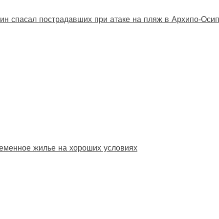
ин спасал пострадавших при атаке на пляж в Архипо‑Оси
еменное жилье на хороших условиях