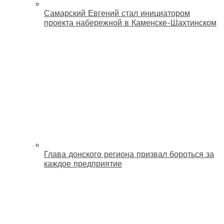
Самарский Евгений стал инициатором
проекта набережной в Каменске-Шахтинском
Глава донского региона призвал бороться за
каждое предприятие