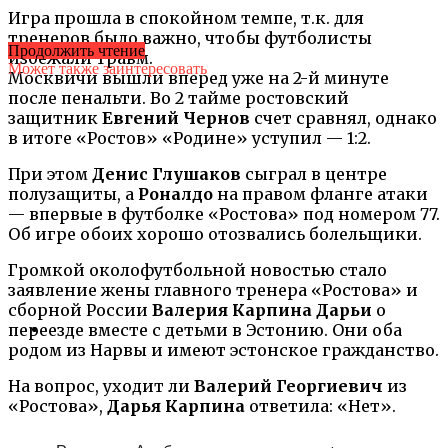
Игра прошла в спокойном темпе, т.к. для
тренеров было важно, чтобы футболисты
Продолжить чтение
избежали травм.
Может также заинтересовать
Москвичи вышли вперед уже на 2-й минуте
после пенальти. Во 2 тайме ростовский
защитник
Евгений Чернов
счет сравнял, однако
в итоге «Ростов» «Родине» уступил — 1:2.
При этом
Денис Глушаков
сыграл в центре
полузащиты, а
Роналдо
на правом фланге атаки
— впервые в футболке «Ростова» под номером 77.
Об игре обоих хорошо отозвались болельщики.
Громкой околофутбольной новостью стало
заявление жены главного тренера «Ростова» и
сборной России
Валерия Карпина
Дарьи
о
переезде вместе с детьми в Эстонию. Они оба
родом из Нарвы и имеют эстонское гражданство.
На вопрос, уходит ли
Валерий Георгиевич
из
«Ростова»,
Дарья Карпина
ответила: «Нет».