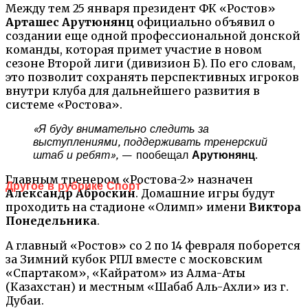
Между тем 25 января президент ФК «Ростов»
Арташес Арутюнянц
официально объявил о
создании еще одной профессиональной донской
команды, которая примет участие в новом
сезоне Второй лиги (дивизион Б). По его словам,
это позволит сохранять перспективных игроков
внутри клуба для дальнейшего развития в
системе «Ростова».
«Я буду внимательно следить за
выступлениями, поддерживать тренерский
штаб и ребят»,
— пообещал
Арутюнянц
.
Главным тренером «Ростова-2» назначен
Другое в рубрике Спорт
Александр Аброскин
. Домашние игры будут
проходить на стадионе «Олимп» имени
Виктора
Понедельника
.
А главный «Ростов» со 2 по 14 февраля поборется
за Зимний кубок РПЛ вместе с московским
«Спартаком», «Кайратом» из Алма-Аты
(Казахстан) и местным «Шабаб Аль-Ахли» из г.
Дубаи.