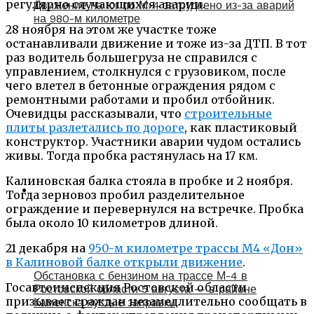
регулярно случающихся аварии.
Движение на юг по М-4 затруднено из-за аварий
на 980-м километре
28 ноября на этом же участке тоже
останавливали движение и тоже из-за ДТП. В тот
раз водитель большегруза не справился с
управлением, столкнулся с грузовиком, после
чего влетел в бетонные ограждения рядом с
ремонтными работами и пробил отбойник.
Очевидцы рассказывали, что
строительные
плиты разлетались по дороге
, как пластиковый
конструктор. Участники аварии чудом остались
живы. Тогда пробка растянулась на 17 км.
Калиновская балка стояла в пробке и 2 ноября.
Тогда зерновоз пробил разделительное
ограждение и перевернулся на встречке. Пробка
была около 10 километров длиной.
21 декабря на
950-м километре трассы М4 «Дон»
в Калиновой балке открыли движение
.
Обстановка с бензином на трассе М-4 в
Госавтоинспекция Ростовской области
Ростовской области 5 августа — в районе
призывает граждан незамедлительно сообщать в
Каменска пустые заправки