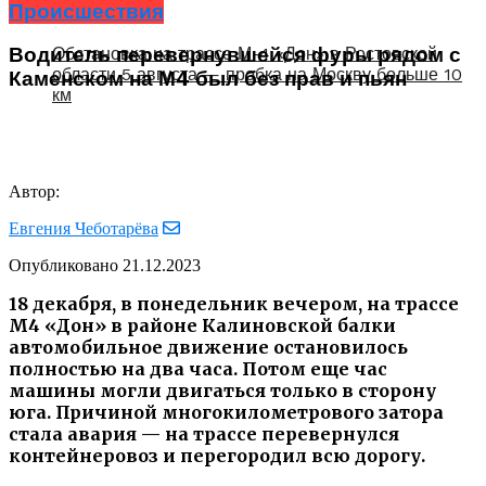
Происшествия
Обстановка на трассе М-4 «Дон» в Ростовской
Водитель перевернувшейся фуры рядом с
области 5 августа — пробка на Москву больше 10
Каменском на М4 был без прав и пьян
км
Автор:
Евгения Чеботарёва
Опубликовано
21.12.2023
18 декабря, в понедельник вечером, на трассе
М4 «Дон» в районе Калиновской балки
автомобильное движение остановилось
полностью на два часа. Потом еще час
машины могли двигаться только в сторону
юга. Причиной многокилометрового затора
стала авария — на трассе перевернулся
контейнеровоз и перегородил всю дорогу.