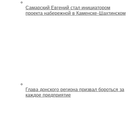
Самарский Евгений стал инициатором
проекта набережной в Каменске-Шахтинском
Глава донского региона призвал бороться за
каждое предприятие