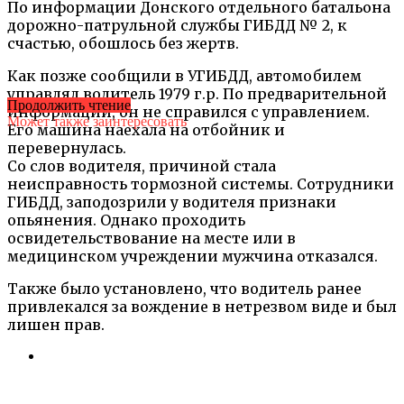
По информации Донского отдельного батальона
дорожно-патрульной службы ГИБДД № 2, к
счастью, обошлось без жертв.
Как позже сообщили в УГИБДД, автомобилем
управлял водитель 1979 г.р. По предварительной
Продолжить чтение
информации, он не справился с управлением.
Может также заинтересовать
Его машина наехала на отбойник и
перевернулась.
Со слов водителя, причиной стала
неисправность тормозной системы. Сотрудники
ГИБДД, заподозрили у водителя признаки
опьянения. Однако проходить
освидетельствование на месте или в
медицинском учреждении мужчина отказался.
Также было установлено, что водитель ранее
привлекался за вождение в нетрезвом виде и был
лишен прав.