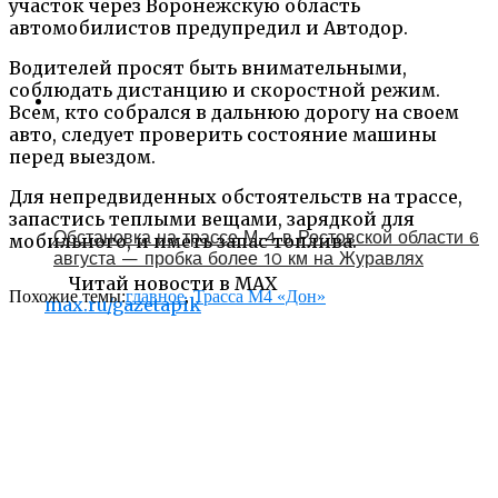
участок через Воронежскую область
автомобилистов предупредил и Автодор.
Водителей просят быть внимательными,
соблюдать дистанцию и скоростной режим.
Всем, кто собрался в дальнюю дорогу на своем
авто, следует проверить состояние машины
перед выездом.
Для непредвиденных обстоятельств на трассе,
запастись теплыми вещами, зарядкой для
Обстановка на трассе М-4 в Ростовской области 6
мобильного, и иметь запас топлива.
августа — пробка более 10 км на Журавлях
Читай новости в MAX
Похожие темы:
главное
,
Трасса М4 «Дон»
max.ru/gazetapik