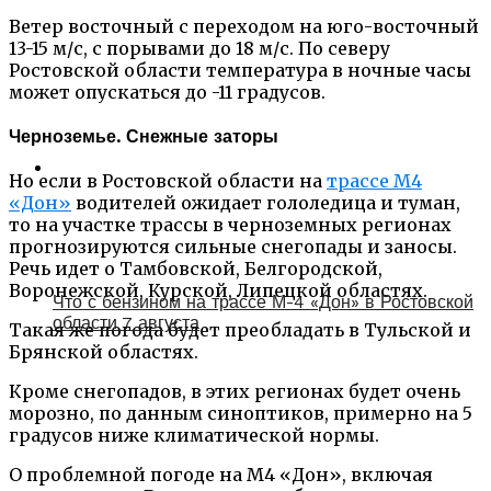
Ветер восточный с переходом на юго-восточный
13-15 м/с, с порывами до 18 м/с. По северу
Ростовской области температура в ночные часы
может опускаться до -11 градусов.
Черноземье. Снежные заторы
Но если в Ростовской области на
трассе М4
«Дон»
водителей ожидает гололедица и туман,
то на участке трассы в черноземных регионах
прогнозируются сильные снегопады и заносы.
Речь идет о Тамбовской, Белгородской,
Воронежской, Курской, Липецкой областях.
Что с бензином на трассе М-4 «Дон» в Ростовской
области 7 августа
Такая же погода будет преобладать в Тульской и
Брянской областях.
Кроме снегопадов, в этих регионах будет очень
морозно, по данным синоптиков, примерно на 5
градусов ниже климатической нормы.
О проблемной погоде на М4 «Дон», включая