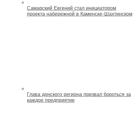
Самарский Евгений стал инициатором
проекта набережной в Каменске-Шахтинском
Глава донского региона призвал бороться за
каждое предприятие