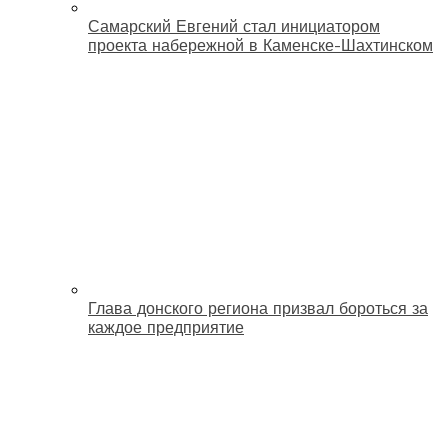
Самарский Евгений стал инициатором
проекта набережной в Каменске-Шахтинском
Глава донского региона призвал бороться за
каждое предприятие