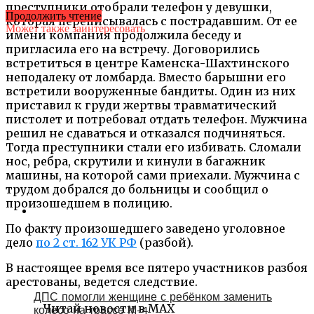
преступники отобрали телефон у девушки,
Продолжить чтение
которая переписывалась с пострадавшим. От ее
Может также заинтересовать
имени компания продолжила беседу и
пригласила его на встречу. Договорились
встретиться в центре Каменска-Шахтинского
неподалеку от ломбарда. Вместо барышни его
встретили вооруженные бандиты. Один из них
приставил к груди жертвы травматический
пистолет и потребовал отдать телефон. Мужчина
решил не сдаваться и отказался подчиняться.
Тогда преступники стали его избивать. Сломали
нос, ребра, скрутили и кинули в багажник
машины, на которой сами приехали. Мужчина с
трудом добрался до больницы и сообщил о
произошедшем в полицию.
По факту произошедшего заведено уголовное
дело
по 2 ст. 162 УК РФ
(разбой).
В настоящее время все пятеро участников разбоя
арестованы, ведется следствие.
ДПС помогли женщине с ребёнком заменить
Читай новости в MAX
колесо на трассе М-4