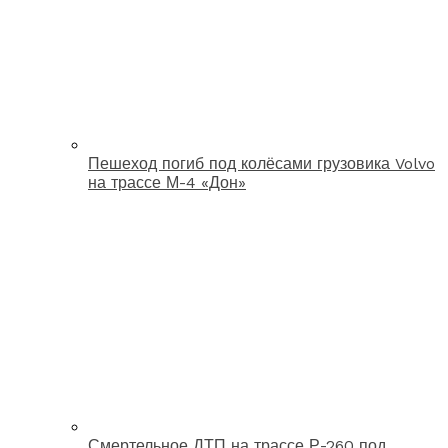
Пешеход погиб под колёсами грузовика Volvo
на трассе М-4 «Дон»
Смертельное ДТП на трассе Р-260 под