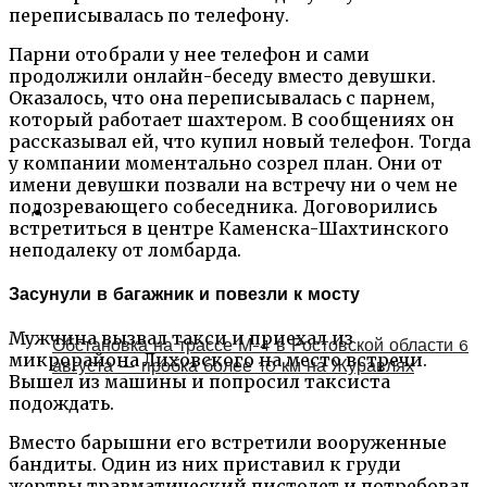
переписывалась по телефону.
Парни отобрали у нее телефон и сами
продолжили онлайн-беседу вместо девушки.
Оказалось, что она переписывалась с парнем,
который работает шахтером. В сообщениях он
рассказывал ей, что купил новый телефон. Тогда
у компании моментально созрел план. Они от
имени девушки позвали на встречу ни о чем не
подозревающего собеседника. Договорились
встретиться в центре Каменска-Шахтинского
неподалеку от ломбарда.
Засунули в багажник и повезли к мосту
Мужчина вызвал такси и приехал из
Обстановка на трассе М-4 в Ростовской области 6
микрорайона Лиховского на место встречи.
августа — пробка более 10 км на Журавлях
Вышел из машины и попросил таксиста
подождать.
Вместо барышни его встретили вооруженные
бандиты. Один из них приставил к груди
жертвы травматический пистолет и потребовал