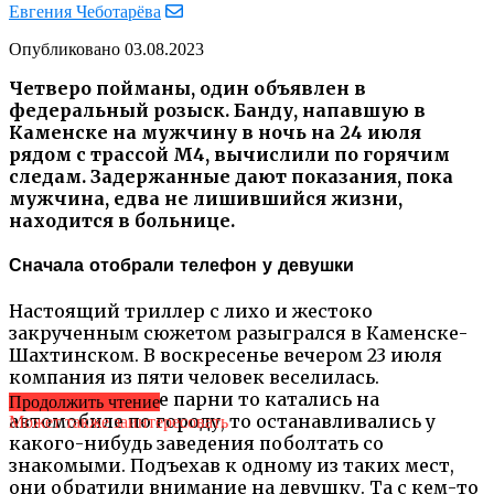
Евгения Чеботарёва
Опубликовано
03.08.2023
Четверо пойманы, один объявлен в
федеральный розыск. Банду, напавшую в
Каменске на мужчину в ночь на 24 июля
рядом с трассой М4, вычислили по горячим
следам. Задержанные дают показания, пока
мужчина, едва не лишившийся жизни,
находится в больнице.
Сначала отобрали телефон у девушки
Настоящий триллер с лихо и жестоко
закрученным сюжетом разыгрался в Каменске-
Шахтинском. В воскресенье вечером 23 июля
компания из пяти человек веселилась.
Двадцатилетние парни то катались на
Продолжить чтение
автомобиле по городу, то останавливались у
Может также заинтересовать
какого-нибудь заведения поболтать со
знакомыми. Подъехав к одному из таких мест,
они обратили внимание на девушку. Та с кем-то