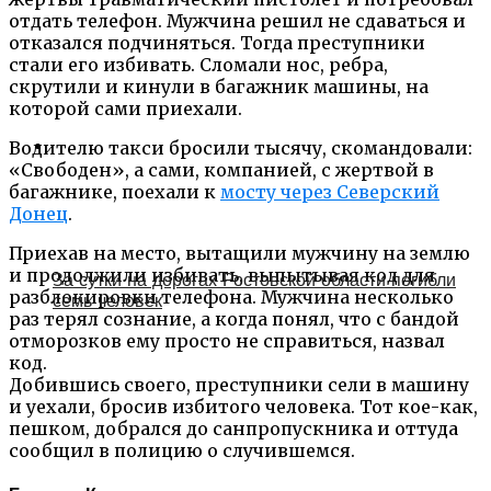
отдать телефон. Мужчина решил не сдаваться и
отказался подчиняться. Тогда преступники
стали его избивать. Сломали нос, ребра,
скрутили и кинули в багажник машины, на
которой сами приехали.
Водителю такси бросили тысячу, скомандовали:
«Свободен», а сами, компанией, с жертвой в
багажнике, поехали к
мосту через Северский
Донец
.
Приехав на место, вытащили мужчину на землю
и продолжили избивать, выпытывая код для
За сутки на дорогах Ростовской области погибли
разблокировки телефона. Мужчина несколько
семь человек
раз терял сознание, а когда понял, что с бандой
отморозков ему просто не справиться, назвал
код.
Добившись своего, преступники сели в машину
и уехали, бросив избитого человека. Тот кое-как,
пешком, добрался до санпропускника и оттуда
сообщил в полицию о случившемся.