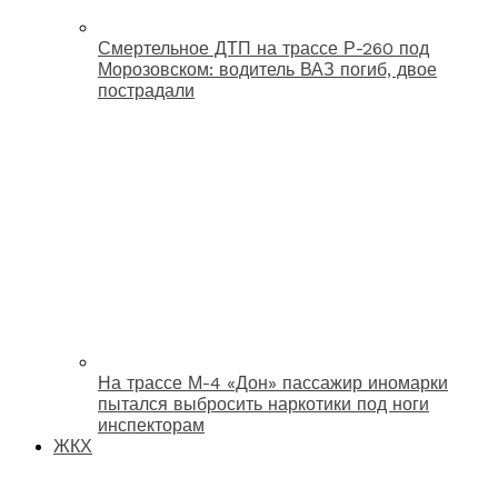
Смертельное ДТП на трассе Р-260 под
Морозовском: водитель ВАЗ погиб, двое
пострадали
На трассе М-4 «Дон» пассажир иномарки
пытался выбросить наркотики под ноги
инспекторам
ЖКХ