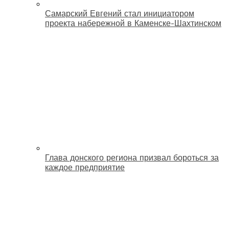
Самарский Евгений стал инициатором
проекта набережной в Каменске-Шахтинском
Глава донского региона призвал бороться за
каждое предприятие