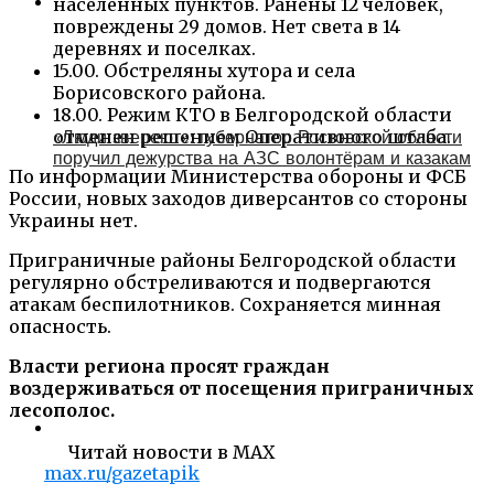
населенных пунктов. Ранены 12 человек,
повреждены 29 домов. Нет света в 14
деревнях и поселках.
15.00. Обстреляны хутора и села
Борисовского района.
18.00. Режим КТО в Белгородской области
отменен решением Оперативного штаба.
«Люди звереют»: губернатор Ростовской области
поручил дежурства на АЗС волонтёрам и казакам
По информации Министерства обороны и ФСБ
России, новых заходов диверсантов со стороны
Украины нет.
Приграничные районы Белгородской области
регулярно обстреливаются и подвергаются
атакам беспилотников. Сохраняется минная
опасность.
Власти региона просят граждан
воздерживаться от посещения приграничных
лесополос.
Читай новости в MAX
max.ru/gazetapik