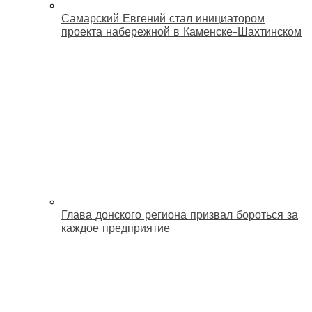
Самарский Евгений стал инициатором
проекта набережной в Каменске-Шахтинском
Глава донского региона призвал бороться за
каждое предприятие