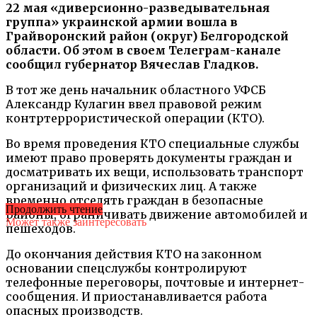
22 мая «диверсионно-разведывательная
группа» украинской армии вошла в
Грайворонский район (округ) Белгородской
области. Об этом в своем Телеграм-канале
сообщил губернатор Вячеслав Гладков.
В тот же день начальник областного УФСБ
Александр Кулагин ввел правовой режим
контртеррористической операции (КТО).
Во время проведения КТО специальные службы
имеют право проверять документы граждан и
досматривать их вещи, использовать транспорт
организаций и физических лиц. А также
временно отселять граждан в безопасные
Продолжить чтение
районы, ограничивать движение автомобилей и
Может также заинтересовать
пешеходов.
До окончания действия КТО на законном
основании спецслужбы контролируют
телефонные переговоры, почтовые и интернет-
сообщения. И приостанавливается работа
опасных производств.