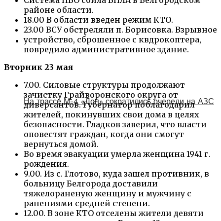
Система ПВО сбила БПЛА в Белгородском
районе области.
18.00 В области введен режим КТО.
23.00 ВСУ обстреляли п. Борисовка. Взрывное
устройство, сброшенное с квдрокоптера,
повредило административное здание.
Вторник 23 мая
7.00. Силовые структуры продолжают
зачистку Грайворонского округа от
На трассе М-4 «Дон» сократились очереди на АЗС
диверсантов. Губернатор поблагодарил
жителей, покинувших свои дома в целях
безопасности. Гладков заверил, что власти
оповестят граждан, когда они смогут
вернуться домой.
Во время эвакуации умерла женщина 1941 г.
рождения.
9.00. Из с. Глотово, куда зашел противник, в
больницу Белгорода доставили
тяжелораненую женщину и мужчину с
ранениями средней степени.
12.00. В зоне КТО отселены жители девяти