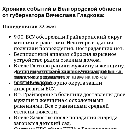
Хроника событий в Белгородской области
от губернатора Вячеслава Гладкова:
Понедельник 22 мая
9.00. ВСУ обстреляли Грайворонский округ
минами и ракетами. Некоторые здания
получили повреждения. Пострадавших нет.
Беспилотный аппарат сбросил взрывное
устройство рядом с жилым домом.
В селе Глотово ранили мужчину и женщину.
Женщина отправлена в реанимацию в
Доктор из ростовской клиники Александр Шишкин
спасал пострадавших при атаке на пляж в
тяжелом состоянии.
Архипо‑Осиповке
14.00. На территорию округа зашли
диверсанты ВСУ.
В г. Грайвороне в больницу доставлены двое
мужчин и женщина с осколочными
ранениями. Все с ранениями средней
степени тяжести.
В селе Замостье после попадания снаряда
загорелся детский сад.