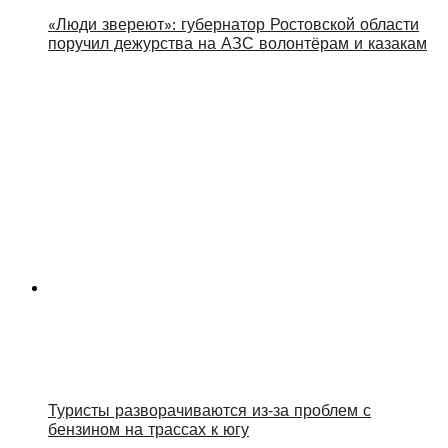
«Люди звереют»: губернатор Ростовской области
поручил дежурства на АЗС волонтёрам и казакам
Туристы разворачиваются из‑за проблем с
бензином на трассах к югу