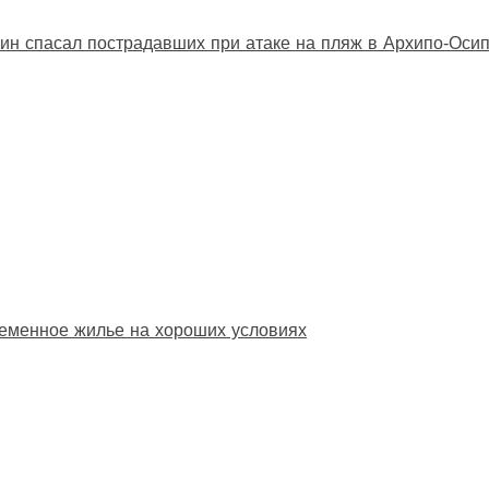
ин спасал пострадавших при атаке на пляж в Архипо‑Оси
еменное жилье на хороших условиях