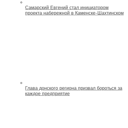
Самарский Евгений стал инициатором
проекта набережной в Каменске-Шахтинском
Глава донского региона призвал бороться за
каждое предприятие