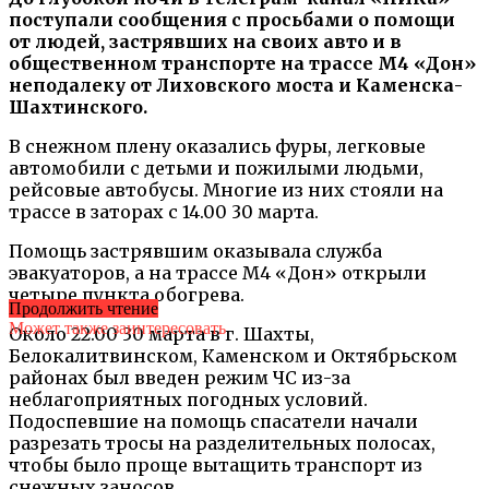
поступали сообщения с просьбами о помощи
от людей, застрявших на своих авто и в
общественном транспорте на трассе М4 «Дон»
неподалеку от Лиховского моста и Каменска-
Шахтинского.
В снежном плену оказались фуры, легковые
автомобили с детьми и пожилыми людьми,
рейсовые автобусы. Многие из них стояли на
трассе в заторах с 14.00 30 марта.
Помощь застрявшим оказывала служба
эвакуаторов, а на трассе М4 «Дон» открыли
четыре пункта обогрева.
Продолжить чтение
Может также заинтересовать
Около 22.00 30 марта в г. Шахты,
Белокалитвинском, Каменском и Октябрьском
районах был введен режим ЧС из-за
неблагоприятных погодных условий.
Подоспевшие на помощь спасатели начали
разрезать тросы на разделительных полосах,
чтобы было проще вытащить транспорт из
снежных заносов.