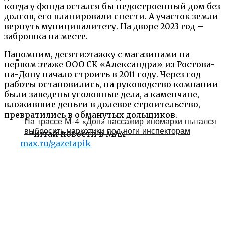
когда у фонда остался бы недостроенный дом без
долгов, его планировали снести. А участок земли
вернуть муниципалитету. На дворе 2023 год –
заброшка на месте.
Напомним, десятиэтажку с магазинами на
первом этаже ООО СК «Александра» из Ростова-
на-Дону начало строить в 2011 году. Через год
работы остановились, на руководство компании
были заведены уголовные дела, а каменчане,
вложившие деньги в долевое строительство,
превратились в обманутых дольщиков.
На трассе М-4 «Дон» пассажир иномарки пытался
выбросить наркотики под ноги инспекторам
Читай новости в MAX
max.ru/gazetapik