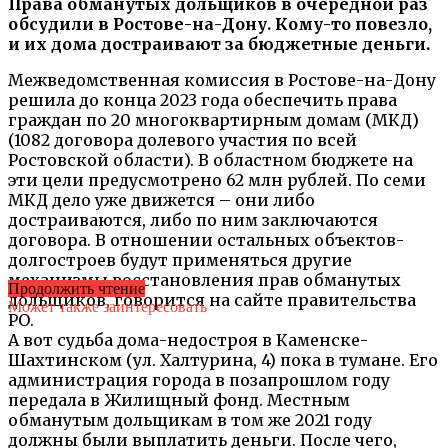
Права обманутых дольщиков в очередной раз
обсудили в Ростове-на-Дону. Кому-то повезло,
и их дома достраивают за бюджетные деньги.
Межведомственная комиссия в Ростове-на-Дону
решила до конца 2023 года обеспечить права
граждан по 20 многоквартирным домам (МКД)
(1082 договора долевого участия по всей
Ростовской области). В областном бюджете на
эти цели предусмотрено 62 млн рублей. По семи
МКД дело уже движется – они либо
достраиваются, либо по ним заключаются
договора. В отношении остальных объектов-
долгостроев будут применяться другие
механизмы восстановления прав обманутых
Продолжить чтение
дольщиков, говорится на сайте правительства
Может также заинтересовать
РО.
А вот судьба дома-недостроя в Каменске-
Шахтинском (ул. Халтурина, 4) пока в тумане. Его
администрация города в позапрошлом году
передала в Жилищный фонд. Местным
обманутым дольщикам в том же 2021 году
должны были выплатить деньги. После чего,