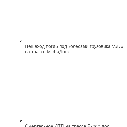
Пешеход погиб под колёсами грузовика Volvo
на трассе М-4 «Дон»
Смертельное ДТП на трассе Р-260 под