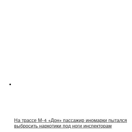
На трассе М-4 «Дон» пассажир иномарки пытался
выбросить наркотики под ноги инспекторам