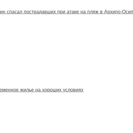
ин спасал пострадавших при атаке на пляж в Архипо‑Оси
еменное жилье на хороших условиях