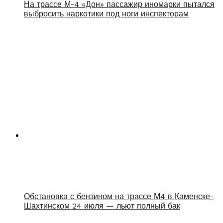
На трассе М-4 «Дон» пассажир иномарки пытался
выбросить наркотики под ноги инспекторам
Обстановка с бензином на трассе М4 в Каменске-
Шахтинском 24 июля — льют полный бак