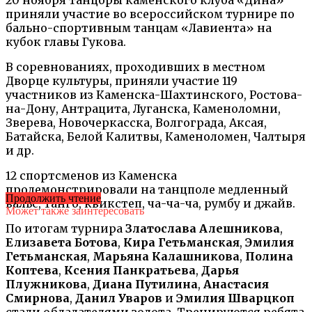
приняли участие во всероссийском турнире по
бально-спортивным танцам «Лавиента» на
кубок главы Гукова.
В соревнованиях, проходивших в местном
Дворце культуры, приняли участие 119
участников из Каменска-Шахтинского, Ростова-
на-Дону, Антрацита, Луганска, Каменоломни,
Зверева, Новочеркасска, Волгограда, Аксая,
Батайска, Белой Калитвы, Каменоломен, Чалтыря
и др.
12 спортсменов из Каменска
продемонстрировали на танцполе медленный
Продолжить чтение
вальс, танго, квикстеп, ча-ча-ча, румбу и джайв.
Может также заинтересовать
По итогам турнира
Златослава Алешникова
,
Елизавета Ботова
,
Кира Гетьманская
,
Эмилия
Гетьманская
,
Марьяна Калашникова
,
Полина
Коптева
,
Ксения Панкратьева
,
Дарья
Плужникова
,
Диана Путилина
,
Анастасия
Смирнова
,
Данил Уваров
и
Эмилия Шварцкоп
стали обладателями золота. Тренируются ребята