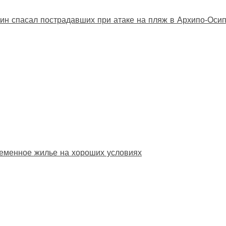
ин спасал пострадавших при атаке на пляж в Архипо‑Оси
еменное жилье на хороших условиях