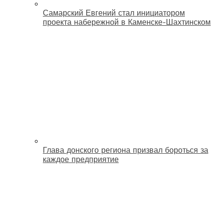
Самарский Евгений стал инициатором
проекта набережной в Каменске-Шахтинском
Глава донского региона призвал бороться за
каждое предприятие