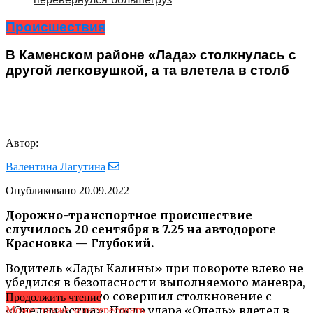
Происшествия
В Каменском районе «Лада» столкнулась с
другой легковушкой, а та влетела в столб
Автор:
Валентина Лагутина
Опубликовано
20.09.2022
Дорожно-транспортное происшествие
случилось 20 сентября в 7.25 на автодороге
Красновка — Глубокий.
Водитель «Лады Калины» при повороте влево не
убедился в безопасности выполняемого маневра,
в результате чего совершил столкновение с
Продолжить чтение
«Опелем Астра». После удара «Опель» влетел в
Может также заинтересовать