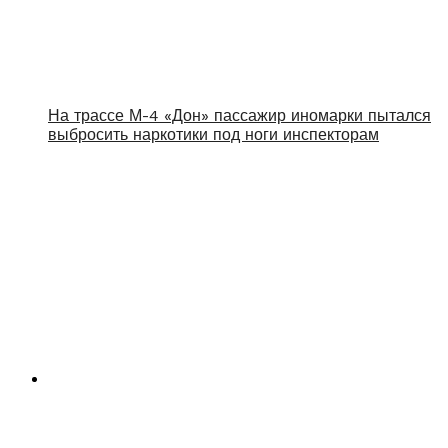
На трассе М-4 «Дон» пассажир иномарки пытался
выбросить наркотики под ноги инспекторам