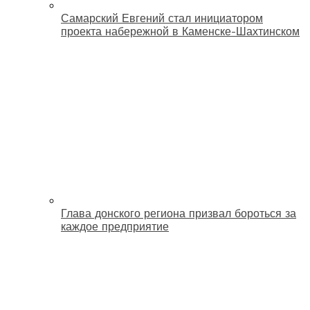
Самарский Евгений стал инициатором
проекта набережной в Каменске-Шахтинском
Глава донского региона призвал бороться за
каждое предприятие