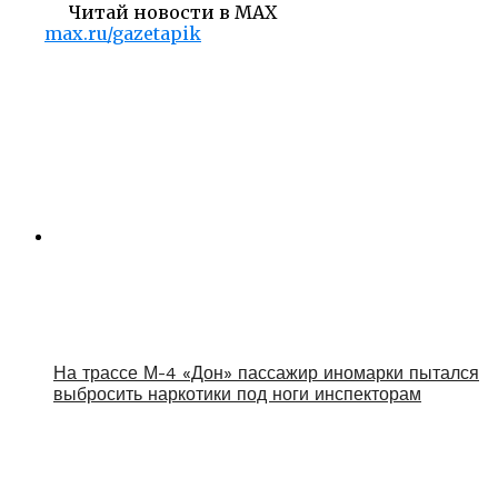
Читай новости в MAX
max.ru/gazetapik
На трассе М-4 «Дон» пассажир иномарки пытался
выбросить наркотики под ноги инспекторам