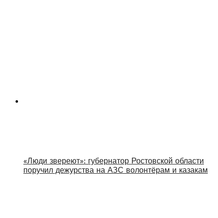
«Люди звереют»: губернатор Ростовской области
поручил дежурства на АЗС волонтёрам и казакам