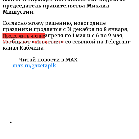
председатель правительства Михаил
Мишустин.
Согласно этому решению, новогодние
праздники продлятся с 31 декабря по 8 января,
майские — с 29 апреля по 1 мая и с 6 по 9 мая,
Продолжить чтение
сообщают «Известия» со ссылкой на Telegram-
Может также заинтересовать
канал Кабмина.
Читай новости в MAX
max.ru/gazetapik