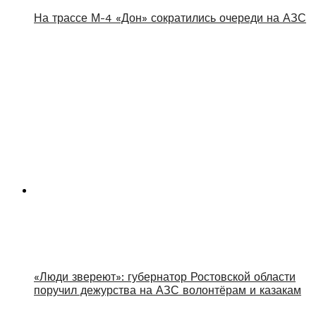
На трассе М-4 «Дон» сократились очереди на АЗС
«Люди звереют»: губернатор Ростовской области
поручил дежурства на АЗС волонтёрам и казакам