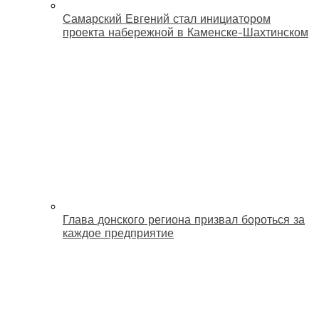
Самарский Евгений стал инициатором
проекта набережной в Каменске-Шахтинском
Глава донского региона призвал бороться за
каждое предприятие