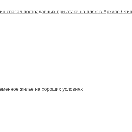
ин спасал пострадавших при атаке на пляж в Архипо‑Оси
еменное жилье на хороших условиях