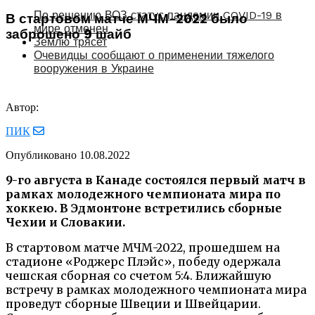
По решению ВОЗ статус пандемии COVID-19 в
В стартовом матче МЧМ-2022 было
мире отменен
заброшено 9 шайб
Землю трясет
Очевидцы сообщают о применении тяжелого
вооружения в Украине
Автор:
ПИК
Опубликовано
10.08.2022
9-го августа в Канаде состоялся первый матч в
рамках молодежного чемпионата мира по
хоккею. В Эдмонтоне встретились сборные
Чехии и Словакии.
В стартовом матче МЧМ-2022, прошедшем на
стадионе «Роджерс Плэйс», победу одержала
чешская сборная со счетом 5:4. Ближайшую
встречу в рамках молодежного чемпионата мира
проведут сборные Швеции и Швейцарии.