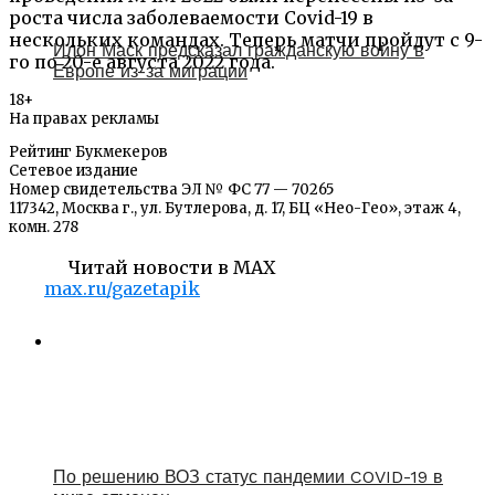
роста числа заболеваемости Covid-19 в
нескольких командах. Теперь матчи пройдут с 9-
Илон Маск предсказал гражданскую войну в
го по 20-е августа 2022 года.
Европе из-за миграции
18+
На правах рекламы
Рейтинг Букмекеров
Сетевое издание
Номер свидетельства ЭЛ № ФС 77 — 70265
117342, Москва г., ул. Бутлерова, д. 17, БЦ «Нео-Гео», этаж 4,
комн. 278
Читай новости в MAX
max.ru/gazetapik
По решению ВОЗ статус пандемии COVID-19 в