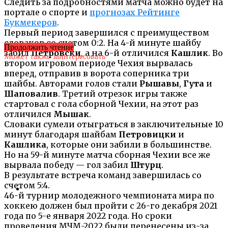
Следить за подробностями матча можно будет на
портале о спорте и
прогнозах Рейтинге
Букмекеров
.
Первый период завершился с преимуществом
словаков со счетом 0:2. На 4-й минуте шайбу
Продолжить чтение
забил
Петровски
, а на 6-й отличился
Кашлик
. Во
Может также заинтересовать
втором игровом периоде Чехия вырвалась
вперед, отправив в ворота соперника три
шайбы. Авторами голов стали
Рышавы
,
Гута
и
Шаповалив
. Третий отрезок игры также
стартовал с гола сборной Чехии, на этот раз
отличился
Мышак
.
Словаки сумели отыграться в заключительные 10
минут благодаря шайбам
Петровицки
и
Кашлика
, которые они забили в большинстве.
Но на 59-й минуте матча сборная Чехии все же
вырвала победу — гол забил
Штурц
.
В результате встреча команд завершилась со
счетом 5:4.
46-й турнир молодежного чемпионата мира по
хоккею должен был пройти с 26-го декабря 2021
года по 5-е января 2022 года. Но сроки
проведения МЧМ-2022 были перенесены из-за