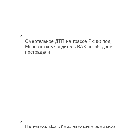
Смертельное ДТП на трассе Р-260 под
Морозовском: водитель ВАЗ погиб, двое
пострадали
На трассе М-4 «Дон» пассажир иномарки