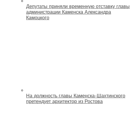
Депутаты приняли временную отставку главы
администрации Каменска Александра
Камоцкого
На должность главы Каменска-Шахтинского
претендует архитектор из Ростова