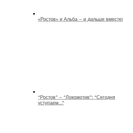
«Ростов» и Альба – и дальше вместе!
“Ростов” – “Локомотив”: “Сегодня
уступаем…”