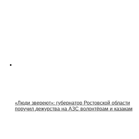
«Люди звереют»: губернатор Ростовской области
поручил дежурства на АЗС волонтёрам и казакам