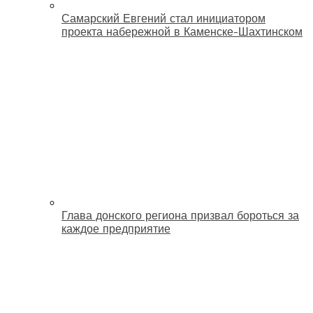
Самарский Евгений стал инициатором
проекта набережной в Каменске-Шахтинском
Глава донского региона призвал бороться за
каждое предприятие