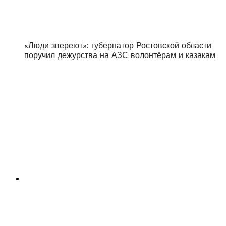
«Люди звереют»: губернатор Ростовской области
поручил дежурства на АЗС волонтёрам и казакам