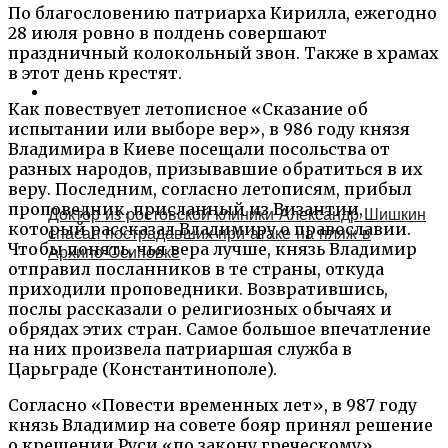
По благословению патриарха Кирилла, ежегодно
28 июля ровно в полдень совершают
праздничный колокольный звон. Также в храмах
в этот день крестят.
Как повествует летописное «Сказание об
испытании или выборе вер», в 986 году князя
Владимира в Киеве посещали посольства от
разных народов, призывавшие обратиться в их
веру. Последним, согласно летописям, прибыл
проповедник, присланный из Византии,
Доктор из ростовской клиники Александр Шишкин
который рассказал Владимиру о православии.
спасал пострадавших при атаке на пляж в
Чтобы понять, чья вера лучше, князь Владимир
Архипо‑Осиповке
отправил посланников в те страны, откуда
приходили проповедники. Возвратившись,
послы рассказали о религиозных обычаях и
обрядах этих стран. Самое большое впечатление
на них произвела патриаршая служба в
Царьграде (Константинополе).
Согласно «Повести временных лет», в 987 году
князь Владимир на совете бояр принял решение
о крещении Руси «по закону греческому».