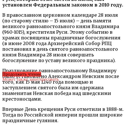
установлен Федеральным законом в 2010 году.
В православном церковном календаре 28 июля
(по старому стилю – 15 июля) – день памяти
великого равноапостольного князя Владимира
(960-1015), крестителя Руси. Этому событию в
храмах посвящены праздничные богослужения
(в июне 2008 года Архиерейский Собор РПЦ
постановил в день святого равноапостольного
князя Владимира 28 июля совершать
богослужение по уставу великого праздника).
Празднование равноапостольному Владимиру
Продолжить чтение
было установлено Александром Невским после
Может также заинтересовать
того, как 15 мая 1240 года помощью и
заступлением святого была им одержана
знаменитая Невская победа над шведскими
крестоносцами.
Впервые День крещения Руси отметили в 1888-м.
Тогда по Российской империи прошли широкие
праздничные гуляния.