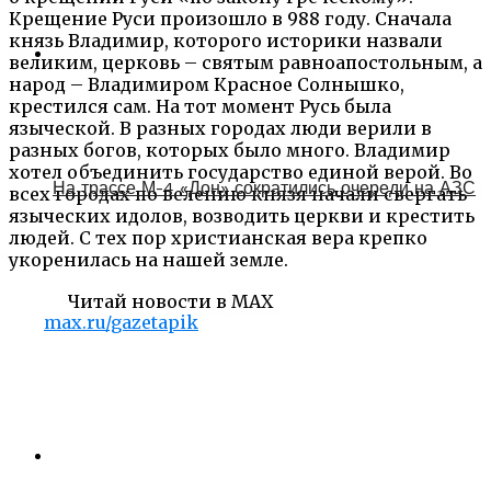
Крещение Руси произошло в 988 году. Сначала
князь Владимир, которого историки назвали
великим, церковь – святым равноапостольным, а
народ – Владимиром Красное Солнышко,
крестился сам. На тот момент Русь была
языческой. В разных городах люди верили в
разных богов, которых было много. Владимир
хотел объединить государство единой верой. Во
На трассе М-4 «Дон» сократились очереди на АЗС
всех городах по велению князя начали свергать
языческих идолов, возводить церкви и крестить
людей. С тех пор христианская вера крепко
укоренилась на нашей земле.
Читай новости в MAX
max.ru/gazetapik